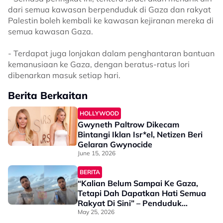
dari semua kawasan berpenduduk di Gaza dan rakyat
Palestin boleh kembali ke kawasan kejiranan mereka di
semua kawasan Gaza.
- Terdapat juga lonjakan dalam penghantaran bantuan
kemanusiaan ke Gaza, dengan beratus-ratus lori
dibenarkan masuk setiap hari.
Berita Berkaitan
HOLLYWOOD
Gwyneth Paltrow Dikecam
Bintangi Iklan Isr*el, Netizen Beri
Gelaran Gwynocide
June 15, 2026
BERITA
“Kalian Belum Sampai Ke Gaza,
Tetapi Dah Dapatkan Hati Semua
Rakyat Di Sini” – Penduduk
Palestin Mohon Maaf Kepada
May 25, 2026