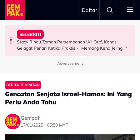
Skip to main content
Daftar
Misha Omar: “Gone Too Soon”
"Ini Namanya Penyanyi Yang..."
Nama…
SELEBRITI
Pengarah Muzik, Komposer Sze Wan Meninggal Dunia,
Bukan Penyanyi Ego, Adzrin Adzhar 'Back-Up' Awie -
Intan Najuwa Timang Anak Perempuan Kedua, Beri
Stacy Rindu Zaman Persembahan 'All Out', Kongsi
HIBURAN
SELEBRITI
HIBURAN
Gelagat Penari Ketika Praktis - "Memang Kena Jeling..."
Advertisement
BERITA TEMPATAN
Gencatan Senjata Israel-Hamas: Ini Yang
Perlu Anda Tahu
Gempak
17/01/2025 | 05:50 MYT