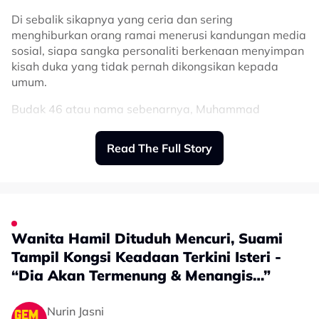
Di sebalik sikapnya yang ceria dan sering
menghiburkan orang ramai menerusi kandungan media
sosial, siapa sangka personaliti berkenaan menyimpan
kisah duka yang tidak pernah dikongsikan kepada
umum.
Budak 46 atau nama sebenarnya, Muhammad
Ammarzulkha, difahamkan menghidap retinitis
pigmentosa, iaitu sejenis penyakit mata yang boleh
Read The Full Story
menyebabkan penglihatan merosot secara beransur-
ansur.
Perkara itu didedahkan oleh adiknya, Cuna, menerusi
ruangan komen pada video terbaharu yang dimuat
naik di TikTok.
Wanita Hamil Dituduh Mencuri, Suami
Tampil Kongsi Keadaan Terkini Isteri -
Menurut Cuna, abangnya kini berdepan masalah
penglihatan yang semakin merosot dari hari ke hari.
“Dia Akan Termenung & Menangis…”
“‘For those’ yang tanya budak 46 ke?
Nurin Jasni