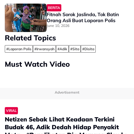
BERITA
Fitnah Sorok Jaslinda, Tok Batin
Orang Asli Buat Laporan Polis
June 10, 2026
Related Topics
#Laporan Polis
#Irwansyah
#Adik
#Sita
#Disita
Must Watch Video
Advertisement
VIRAL
Netizen Sebak Lihat Keadaan Terkini
Budak 46, Adik Dedah Hidap Penyakit