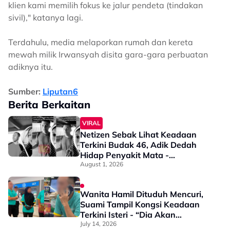
klien kami memilih fokus ke jalur pendeta (tindakan
sivil)," katanya lagi.
Terdahulu, media melaporkan rumah dan kereta
mewah milik Irwansyah disita gara-gara perbuatan
adiknya itu.
Sumber:
Liputan6
Berita Berkaitan
VIRAL
Netizen Sebak Lihat Keadaan
Terkini Budak 46, Adik Dedah
Hidap Penyakit Mata -
“Penglihatan Dia Memang Slowly
August 1, 2026
Makin Tak Nampak…”
Wanita Hamil Dituduh Mencuri,
Suami Tampil Kongsi Keadaan
Terkini Isteri - “Dia Akan
Termenung & Menangis…”
July 14, 2026