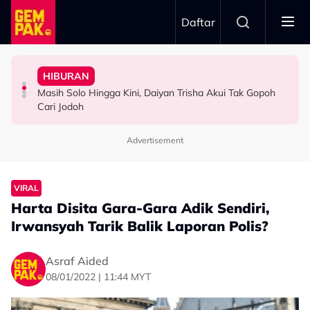
Skip to main content
Daftar
Tutup Malu, Saya Cakap…”
Minggu Kutipan Hampir…”
Boleh Solat Berdiri Selepas…
Korek Tabung RM50 Duit Syiling Untuk Isi Minyak - “Nak
Badar Shah Papar Jumlah Kutipan Derma - “Setiap
HIBURAN
10 Tahun Solat Atas Kerusi, Maria Tengku Sabri Syukur
Dazrin Kamarudin Kongsi ‘Titik Hitam’ Dalam Hidup,
Netizen Puji Ketulusan Masjid Raja Bendahara Tengku
Masih Solo Hingga Kini, Daiyan Trisha Akui Tak Gopoh
HIBURAN
SELEBRITI
VIRAL
Cari Jodoh
Advertisement
VIRAL
Harta Disita Gara-Gara Adik Sendiri,
Irwansyah Tarik Balik Laporan Polis?
Asraf Aided
08/01/2022 | 11:44 MYT