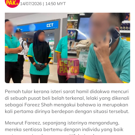
Ya, dia abang saya. Dia sakit apa? Dia
14/07/2026 | 14:50 MYT
ada ‘retinitis pigmentosa, eye disorders’.
“Penglihatan dia memang ‘slowly’
makin tak nampak ‘day by day’. Yang
mana kenal dia, korang support lah
affiliate dekat vtt dia okay.
“Dia memang tak pernah
disclose
dekat orang pun
pasal ni, doakan dia sihat sihat selalu okay,” kongsinya.
@hhusnahelmy
Pernah tular kerana isteri sarat hamil didakwa mencuri
di sebuah pusat beli belah terkenal, lelaki yang dikenali
life was so different then.
sebagai Fareez Shah mengakui bahawa ia merupakan
kali pertama dirinya berdepan dengan situasi tersebut.
♬ original sound - alinakaymusic
Menurut Fareez, sepanjang isterinya mengandung,
mereka sentiasa bertemu dengan individu yang baik