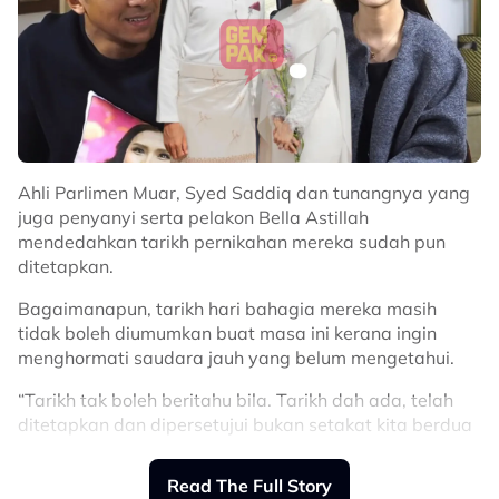
Ahli Parlimen Muar, Syed Saddiq dan tunangnya yang
juga penyanyi serta pelakon Bella Astillah
mendedahkan tarikh pernikahan mereka sudah pun
ditetapkan.
Bagaimanapun, tarikh hari bahagia mereka masih
tidak boleh diumumkan buat masa ini kerana ingin
menghormati saudara jauh yang belum mengetahui.
“Tarikh tak boleh beritahu bila. Tarikh dah ada, telah
ditetapkan dan dipersetujui bukan setakat kita berdua
tapi ibu bapa dan adik-beradik.
Read The Full Story