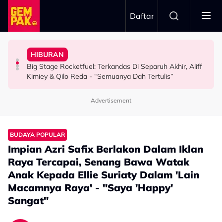
Skip to main content
Daftar
Masing-Masing”
Hubungan Baik Dengan Fattah Amin Demi Fatima
Dengan Hati Terbuka - “Kami Hormat Pendapat
Sedang…” - Ezra Kong
HIBURAN
“Allah Tahu Niat Saya,” - Fazura Sepakat Bina
Penampilan Di KLFW Dikritik, Aisha Retno Terima
“Ini Kisah Saya Gaduh Dengan Daiyan Trisha Waktu
Big Stage Rocketfuel: Terkandas Di Separuh Akhir, Aliff
HIBURAN
HIBURAN
HIBURAN
Kimiey & Qilo Reda - “Semuanya Dah Tertulis”
Advertisement
BUDAYA POPULAR
Impian Azri Safix Berlakon Dalam Iklan
Raya Tercapai, Senang Bawa Watak
Anak Kepada Ellie Suriaty Dalam 'Lain
Macamnya Raya' - "Saya 'Happy'
Sangat"