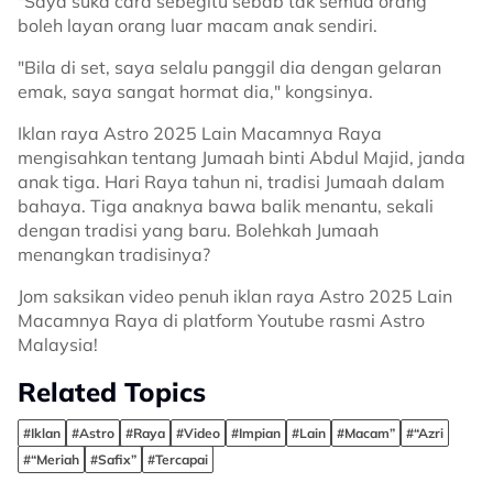
"Saya suka cara sebegitu sebab tak semua orang
boleh layan orang luar macam anak sendiri.
"Bila di set, saya selalu panggil dia dengan gelaran
emak, saya sangat hormat dia," kongsinya.
Iklan raya Astro 2025 Lain Macamnya Raya
mengisahkan tentang Jumaah binti Abdul Majid, janda
anak tiga. Hari Raya tahun ni, tradisi Jumaah dalam
bahaya. Tiga anaknya bawa balik menantu, sekali
dengan tradisi yang baru. Bolehkah Jumaah
menangkan tradisinya?
Jom saksikan video penuh iklan raya Astro 2025 Lain
Macamnya Raya di platform Youtube rasmi Astro
Malaysia!
Related Topics
#Iklan
#Astro
#Raya
#Video
#Impian
#Lain
#Macam”
#“Azri
#“Meriah
#Safix”
#Tercapai