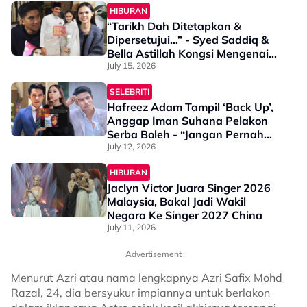
HIBURAN
“Tarikh Dah Ditetapkan &
Dipersetujui…” - Syed Saddiq &
Bella Astillah Kongsi Mengenai
Majlis Perkahwinan
July 15, 2026
SELEBRITI
Hafreez Adam Tampil ‘Back Up’,
Anggap Iman Suhana Pelakon
Serba Boleh - “Jangan Pernah
Pertikaikan…”
July 12, 2026
HIBURAN
Jaclyn Victor Juara Singer 2026
Malaysia, Bakal Jadi Wakil
Negara Ke Singer 2027 China
July 11, 2026
Advertisement
Menurut Azri atau nama lengkapnya Azri Safix Mohd
Razal, 24, dia bersyukur impiannya untuk berlakon