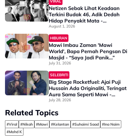
VIRAL
Netizen Sebak Lihat Keadaan
Terkini Budak 46, Adik Dedah
Hidap Penyakit Mata -
“Penglihatan Dia Memang Slowly
August 1, 2026
Makin Tak Nampak…”
HIBURAN
Mawi Imbau Zaman 'Mawi
World', Bapa Pernah Pengsan Di
Masjid - “Saya Jadi Panik…”
July 31, 2026
SELEBRITI
Big Stage Rocketfuel: Ajai Puji
Hussain Ada Originaliti, Teringat
Aura Sama Seperti Mawi -
“Ubahlah Macam Mana Pun, Itu
July 28, 2026
Juga Yang Orang Suka”
Related Topics
#Viral
#Nikah
#Mawi
#Kelantan
#Suhaimi Saad
#Ina Naim
#Mohd K