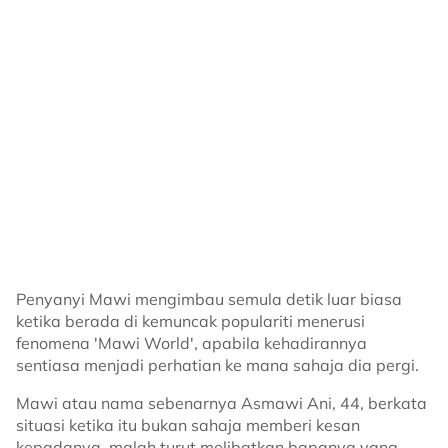
“Dia memang tak pernah
disclose
dekat orang pun
pasal ni, doakan dia sihat sihat selalu okay,” kongsinya.
@hhusnahelmy
life was so different then.
♬ original sound - alinakaymusic
Penyanyi Mawi mengimbau semula detik luar biasa
ketika berada di kemuncak populariti menerusi
fenomena 'Mawi World', apabila kehadirannya
sentiasa menjadi perhatian ke mana sahaja dia pergi.
Mawi atau nama sebenarnya Asmawi Ani, 44, berkata
situasi ketika itu bukan sahaja memberi kesan
kepadanya, malah turut melibatkan bapanya yang