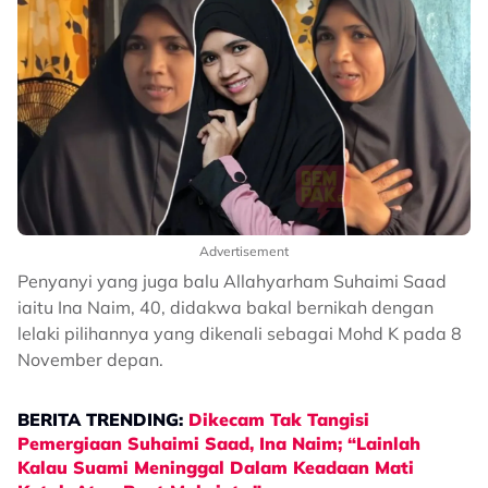
Advertisement
Penyanyi yang juga balu Allahyarham Suhaimi Saad
iaitu Ina Naim, 40, didakwa bakal bernikah dengan
lelaki pilihannya yang dikenali sebagai Mohd K pada 8
November depan.
BERITA TRENDING:
Dikecam Tak Tangisi
Pemergiaan Suhaimi Saad, Ina Naim; “Lainlah
Kalau Suami Meninggal Dalam Keadaan Mati