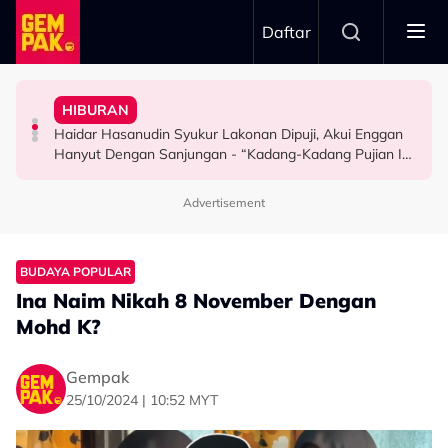
Skip to main content
Daftar
Bagi Peluang Selesaikan Dengan Baik Tapi…”
Doktor
Peguam, Dakwa Masih Belum Dapat Hak - “Saya Dah
HIBURAN
Bawa Anak Ke Klinik, Syasya Rizal Terkejut Dikenali
"Saya Ingat Sampai Bila-Bila..." - Hussain
Syida Melvin Serah Isu Hutang Syarikat Kepada
Haidar Hasanudin Syukur Lakonan Dipuji, Akui Enggan
HIBURAN
HIBURAN
SELEBRITI
Hanyut Dengan Sanjungan - “Kadang-Kadang Pujian Ini
Bahaya Juga…”
Advertisement
BUDAYA POPULAR
Ina Naim Nikah 8 November Dengan
Mohd K?
Gempak
25/10/2024 | 10:52 MYT