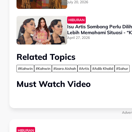
July 20, 2026
HIBURAN
Isu Artis Sombong Perlu Dil
Lebih Memahami Situasi - “
April 27, 2026
Related Topics
#Kahwin
#Kahwin
#Izara Aishah
#Artis
#Adib Khalid
#Sahur
Must Watch Video
Adver
HIBURAN