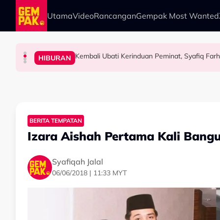
Skip to main content
Utama
Video
Rancangan
Gempak Most Wanted
M. Nasir Pilih Aliff Aziz, Melinda Dadew Hidu
SELEBRITI
HIBURAN
HIBURAN
HIBURAN
M. Nasir Pilih Aliff Aziz Jadi Mansur Sebab 
Atta Halilintar Tegur Individu Perlekeh Or
Kembali Ubati Kerinduan Peminat, Syafiq Farh
BERITA TEMPATAN
Izara Aishah Pertama Kali Bang
Syafiqah Jalal
06/06/2018 | 11:33 MYT