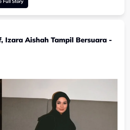
 Full Story
etamu sesi podcast ‘Head Over Heels Podcast’.
mkan bahawa pada awalnya, bekas teman lelakinya itu
mun lama-kelamaan perkara itu menjadi penghalang
, Izara Aishah Tampil Bersuara -
tu masalah. Tapi lama-kelamaan, perkara itu menjadi
ma bukanlah satu perkara yang boleh dipandang
r cakap ‘ya, saya akan masuk Islam’. Ia jauh lebih
 nanti awak akan memimpin keluarga saya,” katanya.