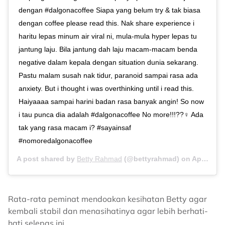
dengan #dalgonacoffee Siapa yang belum try & tak biasa
dengan coffee please read this. Nak share experience i
haritu lepas minum air viral ni, mula-mula hyper lepas tu
jantung laju. Bila jantung dah laju macam-macam benda
negative dalam kepala dengan situation dunia sekarang.
Pastu malam susah nak tidur, paranoid sampai rasa ada
anxiety. But i thought i was overthinking until i read this.
Haiyaaaa sampai harini badan rasa banyak angin! So now
i tau punca dia adalah #dalgonacoffee No more!!!??‍♀️ Ada
tak yang rasa macam i? #sayainsaf
#nomoredalgonacoffee
A post shared by
Betty Rahmad
(@bettyrahmad) on
Apr 3, 2020 at 3:15am PDT
Rata-rata peminat mendoakan kesihatan Betty agar
kembali stabil dan menasihatinya agar lebih berhati-
hati selepas ini.