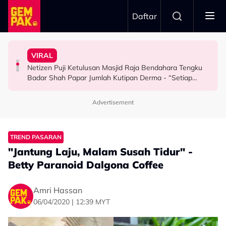
Skip to main content
Daftar
Tutup Malu, Saya Cakap…”
Korek Tabung RM50 Duit Syiling Untuk Isi Minyak - “Nak
Malik Ditarik Balik Serta-Merta
Inspirasi Di Sebalik Drama ‘Wish List’
VIRAL
Dazrin Kamarudin Kongsi ‘Titik Hitam’ Dalam Hidup,
Sultan Brunei Titah Gelaran Diraja Isteri Putera Abdul
Dari Angan-Angan Jadi Drama, Mira Filzah Kongsi
Netizen Puji Ketulusan Masjid Raja Bendahara Tengku
SELEBRITI
SELEBRITI
HIBURAN
Badar Shah Papar Jumlah Kutipan Derma - “Setiap
Minggu Kutipan Hampir…”
Advertisement
TREND PASARAN
"Jantung Laju, Malam Susah Tidur" -
Betty Paranoid Dalgona Coffee
Amri Hassan
06/04/2020 | 12:39 MYT