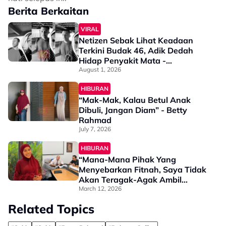
Berita Berkaitan
VIRAL
Netizen Sebak Lihat Keadaan
Terkini Budak 46, Adik Dedah
Hidap Penyakit Mata -
“Penglihatan Dia Memang Slowly
August 1, 2026
Makin Tak Nampak…”
HIBURAN
“Mak-Mak, Kalau Betul Anak
Dibuli, Jangan Diam” - Betty
Rahmad
July 7, 2026
HIBURAN
“Mana-Mana Pihak Yang
Menyebarkan Fitnah, Saya Tidak
Akan Teragak-Agak Ambil
Tindakan Sewajarnya” - Betty
March 12, 2026
Rahmad
Related Topics