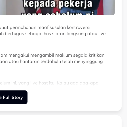
at permohonan maaf susulan kontroversi
 bertugas sebagai hos siaran langsung atau live
 Sam mengakui mengambil maklum segala kritikan
aan atau hantaran terdahulu telah menyinggung
um ini, yang live host itu. Kalau ada apa-apa
af kepadanya.
 Full Story
gan dengan cara yang betul. Pihak saya
sebarang tindakan," katanya.