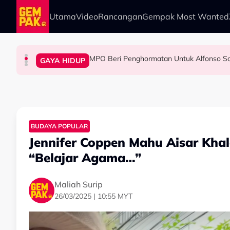
Skip to main content
Utama
Video
Rancangan
Gempak Most Wanted
MPO Beri Penghormatan Untuk Alfonso So
HIBURAN
HIBURAN
HIBURAN
GAYA HIDUP
Zain Saidin Syukur Kembali Shooting, Akui L
“Harapnya Tahun Ini Terakhir La Untuk Saya…”
Yusry Belum Terfikir Masuk GV, Rasa Tak Adi
BUDAYA POPULAR
Jennifer Coppen Mahu Aisar Khal
“Belajar Agama…”
Maliah Surip
26/03/2025 | 10:55 MYT