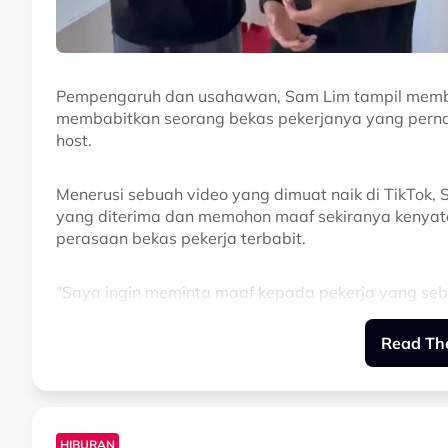
Pempengaruh dan usahawan, Sam Lim tampil membu
membabitkan seorang bekas pekerjanya yang pernah
host.
Menerusi sebuah video yang dimuat naik di TikTok,
yang diterima dan memohon maaf sekiranya kenyat
perasaan bekas pekerja terbabit.
"Saya ingin meminta maaf kepada pekerja yang sebel
hantaran yang saya tersalah cakap, saya minta ma
Read The
"Selepas ini kami akan sampaikan kandun
akan berfikir dahulu sebelum melakukan 
HIBURAN