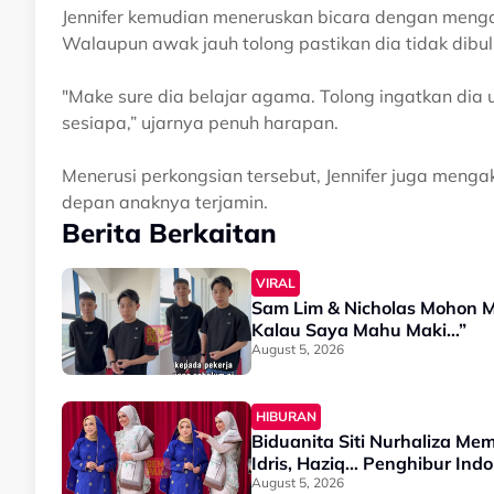
Jennifer kemudian meneruskan bicara dengan menga
Walaupun awak jauh tolong pastikan dia tidak dibuli 
"Make sure dia belajar agama. Tolong ingatkan dia
sesiapa,” ujarnya penuh harapan.
Menerusi perkongsian tersebut, Jennifer juga menga
depan anaknya terjamin.
Berita Berkaitan
VIRAL
Sam Lim & Nicholas Mohon Maa
Kalau Saya Mahu Maki…”
August 5, 2026
HIBURAN
Biduanita Siti Nurhaliza M
Idris, Haziq… Penghibur Indo
August 5, 2026