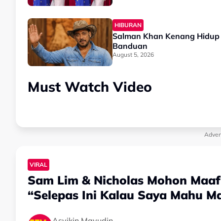
HIBURAN
Salman Khan Kenang Hidup 
Banduan
August 5, 2026
Must Watch Video
Adver
VIRAL
Sam Lim & Nicholas Mohon Maaf Is
“Selepas Ini Kalau Saya Mahu M
Asyikin Mayudin