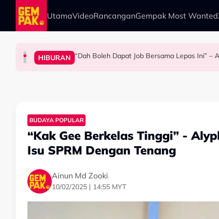
Skip to main content
Utama
Video
Rancangan
Gempak Most Wanted
“Dah Boleh Dapat Job Bersama Lepas Ini” – A
HIBURAN
BERITA
ANTARABANGSA
HIBURAN
Kasihnya Ibu, Ikan Lumba-Lumba Enggan Tingg
Bawa Anak Ke Klinik, Syasya Rizal Terkejut Di
Pengantin Penat Sampai Tertidur At
BUDAYA POPULAR
“Kak Gee Berkelas Tinggi” - Aly
Isu SPRM Dengan Tenang
Ainun Md Zooki
10/02/2025 | 14:55 MYT