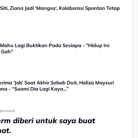
ti, Ziana Jadi ‘Mangsa’, Kolaborasi Spontan Tetap
u Lagi Buktikan Pada Sesiapa - "Hidup Ini
 Gah"
rima ‘Job’ Saat Akhir Sebab Duit, Haliza Maysuri
na - “Suami Dia Lagi Kaya…”
tisement
orm diberi untuk saya buat
nat.