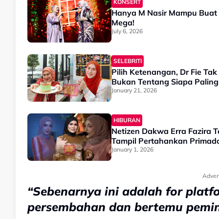
KONSERT
Hanya M Nasir Mampu Buat Si
Mega!
July 6, 2026
SELEBRITI
Pilih Ketenangan, Dr Fie Tak Mah
Bukan Tentang Siapa Paling
January 21, 2026
HIBURAN
Netizen Dakwa Erra Fazira Te
Tampil Pertahankan Primado
January 1, 2026
Adver
“Sebenarnya ini adalah for platf
persembahan dan bertemu pemi