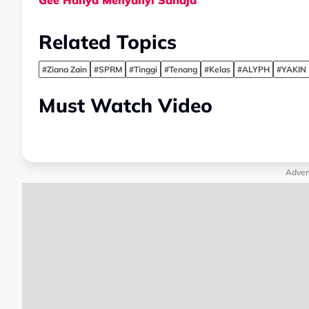
Gee Hanya Menyanyi Sahaja”
Related Topics
#Ziana Zain
#SPRM
#Tinggi
#Tenang
#Kelas
#ALYPH
#YAKIN
Must Watch Video
Adver