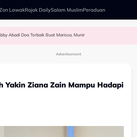
Zon Lawak
Rojak Daily
Salam Muslim
Peraduan
bby Abadi Doa Terbaik Buat Marissa, Munir
alkan Anak Yang Sudah Mati
kenali Doktor
as Pelamin
Advertisement
ph Yakin Ziana Zain Mampu Hadapi