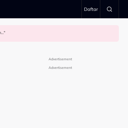
Daftar
.."
Advertisement
Advertisement