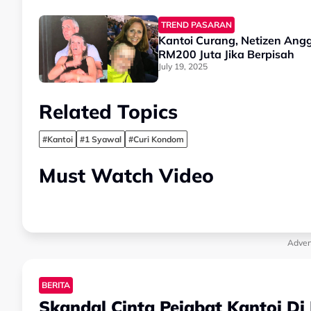
TREND PASARAN
Kantoi Curang, Netizen Angg
RM200 Juta Jika Berpisah
July 19, 2025
Related Topics
#Kantoi
#1 Syawal
#Curi Kondom
Must Watch Video
Adver
BERITA
Skandal Cinta Pejabat Kantoi Di