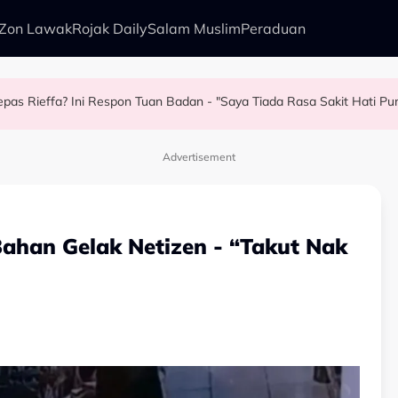
Zon Lawak
Rojak Daily
Salam Muslim
Peraduan
ab Keluarga Rasa Bakal Suami Tak Setaraf
 Bapa
ri Syukur Boleh Solat Berdiri Selepas…
epas Rieffa? Ini Respon Tuan Badan - "Saya Tiada Rasa Sakit Hati Pun.
Advertisement
Bahan Gelak Netizen - “Takut Nak