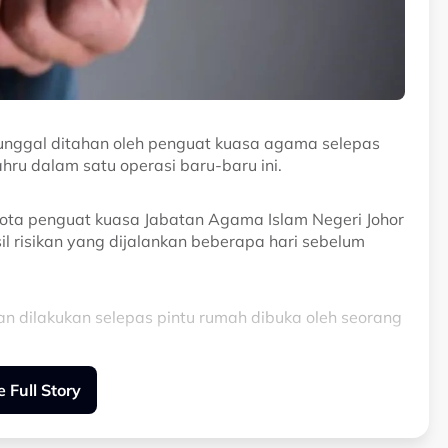
tunggal ditahan oleh penguat kuasa agama selepas
hru dalam satu operasi baru-baru ini.
ggota penguat kuasa Jabatan Agama Islam Negeri Johor
l risikan yang dijalankan beberapa hari sebelum
aan dilakukan selepas pintu rumah dibuka oleh seorang
 Full Story
inta kerjasama penghuni sebelum pemeriksaan lanjut
ataan itu.