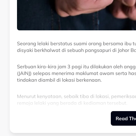
Seorang lelaki berstatus suami orang bersama ibu 
disyaki berkhalwat di sebuah pangsapuri di Johor Ba
Serbuan kira-kira jam 3 pagi itu dilakukan oleh an
(JAINJ) selepas menerima maklumat awam serta hasi
tindakan diambil di lokasi berkenaan.
Menurut kenyataan, sebaik tiba di lokasi, pemeriks
remaja lelaki yang berada di kediaman tersebut.
Read The
“Pihak penguat kuasa memperkenalkan diri dan mem
dijalankan di dalam rumah berkenaan,” menurut keny