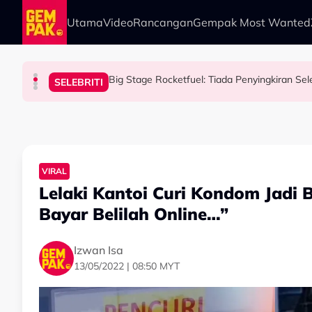
Skip to main content
Utama
Video
Rancangan
Gempak Most Wanted
Atlet Golf Tidak Diculik, ‘Lari’ ke Bangkok Seb
BERITA
HIBURAN
SELEBRITI
BERITA
Aliff Rakib Hadiah Rumah RM1 Juta Kepada Ibu
10 Tahun Solat Atas Kerusi, Maria Tengku Sab
Big Stage Rocketfuel: Tiada Penyingkiran Sel
VIRAL
Lelaki Kantoi Curi Kondom Jadi 
Bayar Belilah Online…”
Izwan Isa
13/05/2022 | 08:50 MYT