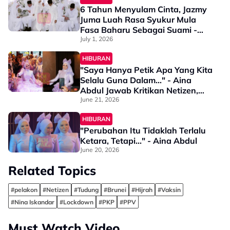
6 Tahun Menyulam Cinta, Jazmy
Juma Luah Rasa Syukur Mula
Fasa Baharu Sebagai Suami -
“Terima Kasih Kerana…”
July 1, 2026
HIBURAN
"Saya Hanya Petik Apa Yang Kita
Selalu Guna Dalam..." - Aina
Abdul Jawab Kritikan Netizen,
Guna 'Takda' Dalam Sadis
June 21, 2026
HIBURAN
"Perubahan Itu Tidaklah Terlalu
Ketara, Tetapi..." - Aina Abdul
June 20, 2026
Related Topics
#pelakon
#Netizen
#Tudung
#Brunei
#Hijrah
#Vaksin
#Nina Iskandar
#Lockdown
#PKP
#PPV
Must Watch Video