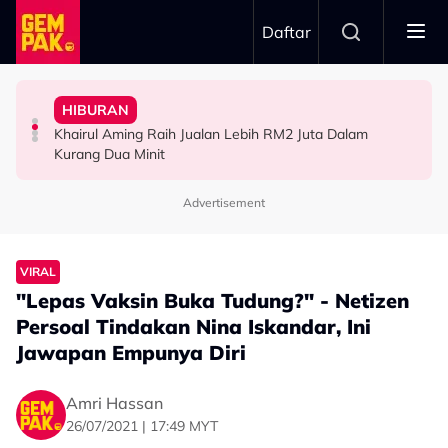
Skip to main content
Daftar
Hari…”
“Waktu Itu Aku Tiada, Pergi Nepal Naik Gunung 10
- Noraniza Idris
Jangan Terlalu Campuri Urusan Rumah Tangga Anak
HIBURAN
Imran Aqil Kongsi Detik Sukar Isteri Ketika Berpantang -
“Ada Yang Datang Menyapa, Teresak-Esak Menangis…”
“Biarlah Mereka Yang Pilih” - Jinggo Nasihat Ibu Bapa
Khairul Aming Raih Jualan Lebih RM2 Juta Dalam
HIBURAN
HIBURAN
SELEBRITI
Kurang Dua Minit
Advertisement
VIRAL
"Lepas Vaksin Buka Tudung?" - Netizen
Persoal Tindakan Nina Iskandar, Ini
Jawapan Empunya Diri
Amri Hassan
26/07/2021 | 17:49 MYT