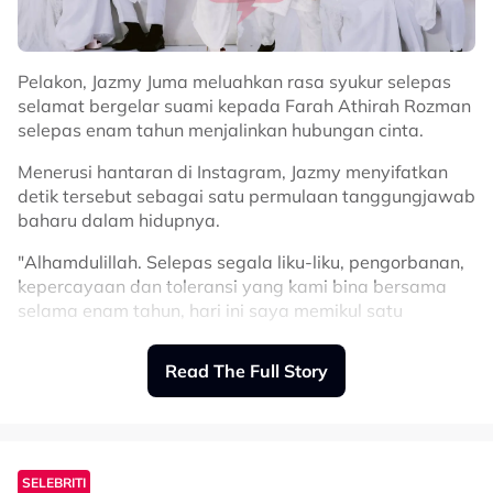
Pelakon, Jazmy Juma meluahkan rasa syukur selepas
selamat bergelar suami kepada Farah Athirah Rozman
selepas enam tahun menjalinkan hubungan cinta.
Menerusi hantaran di Instagram, Jazmy menyifatkan
detik tersebut sebagai satu permulaan tanggungjawab
baharu dalam hidupnya.
"Alhamdulillah. Selepas segala liku-liku, pengorbanan,
kepercayaan dan toleransi yang kami bina bersama
selama enam tahun, hari ini saya memikul satu
tanggungjawab baharu sebagai seorang suami.
Read The Full Story
"Perjalanan ini mengajar saya bahawa masih banyak
lagi pengajaran dan pengalaman yang akan kami lalui
bersama. Semoga setiap ujian dan setiap kebahagiaan
yang mendatang menjadi kekuatan buat kami berdua
dalam membina rumah tangga yang diredai Allah,"
SELEBRITI