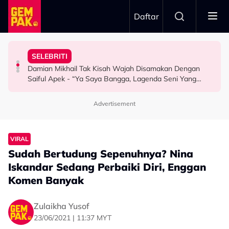
Skip to main content
Daftar
Rehat..."
Depan Keluarga…”
Serbaneka Di Thailand
Aming Dah Mula Projek Baharu - "Tolong Suruh Dia
Dedah Sikap Yad-Z - “Budak Yang Tak Pernah Nangis
Jadi Inspirasi, Produk Lokal Bakal Masuk 20,000 Kedai
SELEBRITI
Baru Catat Jualan RM2 Juta, Kawan Baik Dedah Khairul
Menangis Atas Pentas Terkenang Arwah Ibu, Kakak
#FoodiesLife: Teh Tarik, Onde Onde & Bandung Laici
Damian Mikhail Tak Kisah Wajah Disamakan Dengan
SELEBRITI
SELEBRITI
FOODIES LIFE
Saiful Apek - “Ya Saya Bangga, Lagenda Seni Yang
Cukup…”
Advertisement
VIRAL
Sudah Bertudung Sepenuhnya? Nina
Iskandar Sedang Perbaiki Diri, Enggan
Komen Banyak
Zulaikha Yusof
23/06/2021 | 11:37 MYT