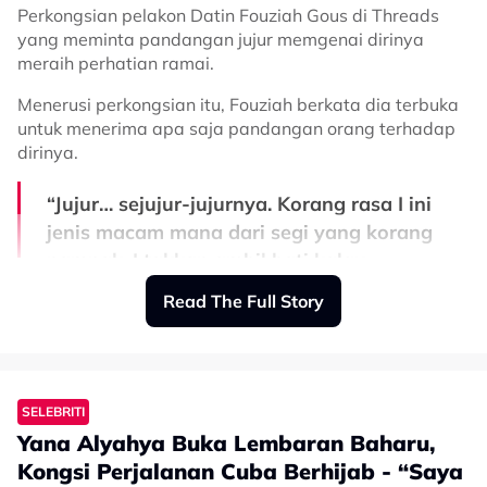
Perkongsian pelakon Datin Fouziah Gous di Threads
pernah putus-putus memberikan nasihat, doa dan
yang meminta pandangan jujur memgenai dirinya
sokongan sepanjang kami saling mengenali. Nasihat
meraih perhatian ramai.
dan kasih sayang kalian menjadi kekuatan untuk kami
terus memperbaiki diri dan menjadi insan yang lebih
Menerusi perkongsian itu, Fouziah berkata dia terbuka
baik daripada sebelumnya," ujarnya.
untuk menerima apa saja pandangan orang terhadap
dirinya.
Berikut perkongsian penuh Jazmy Juma:
“Jujur… sejujur-jujurnya. Korang rasa I ini
jenis macam mana dari segi yang korang
nampak. I takkan ambil hati kalau
pandangan korang tak baik. Saya sangat
Read The Full Story
terbuka. Hanya nak tahu dari segi
pandangan umum,” tulisnya.
SELEBRITI
Rata-rata wargamaya memuji sikap peramah Fouziah
selain masih ingat iklan rambut yang pernah
Yana Alyahya Buka Lembaran Baharu,
dilakukannya sebelum berhijab.
Kongsi Perjalanan Cuba Berhijab - “Saya