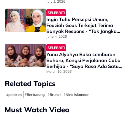
“Terima Kasih Kerana…”
July 1, 2026
SELEBRITI
Ingin Tahu Persepsi Umum,
Fouziah Gous Terkejut Terima
Banyak Respons - “Tak Jangka
Korang Balas Dengan
June 4, 2026
Pandangan Saya ‘Artis’ Tapi…”
SELEBRITI
Yana Alyahya Buka Lembaran
Baharu, Kongsi Perjalanan Cuba
Berhijab - “Saya Rasa Ada Satu
Ketenangan…”
March 10, 2026
Related Topics
#pelakon
#Bertudung
#Brunei
#Nina Iskandar
Must Watch Video