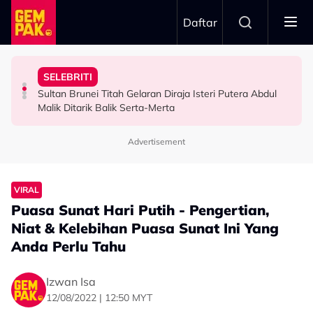
Skip to main content
Daftar
Minggu Kutipan Hampir…”
Badar Shah Papar Jumlah Kutipan Derma - “Setiap
Inspirasi Di Sebalik Drama ‘Wish List’
SELEBRITI
Netizen Puji Ketulusan Masjid Raja Bendahara Tengku
Dari Angan-Angan Jadi Drama, Mira Filzah Kongsi
“Saya Memang Suka Gaya Streetwear…” - Ezaidi Aziz
Sultan Brunei Titah Gelaran Diraja Isteri Putera Abdul
VIRAL
HIBURAN
HIBURAN
Malik Ditarik Balik Serta-Merta
Advertisement
VIRAL
Puasa Sunat Hari Putih - Pengertian,
Niat & Kelebihan Puasa Sunat Ini Yang
Anda Perlu Tahu
Izwan Isa
12/08/2022 | 12:50 MYT