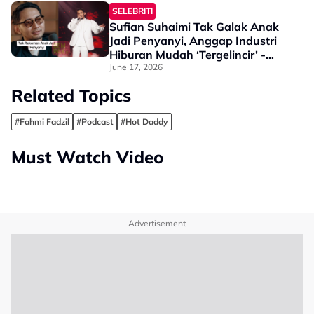
Tak Berkelip…”
SELEBRITI
Sufian Suhaimi Tak Galak Anak
Jadi Penyanyi, Anggap Industri
Hiburan Mudah ‘Tergelincir’ -
“Kau Akan Buat Perkara Yang…”
June 17, 2026
Related Topics
#Fahmi Fadzil
#Podcast
#Hot Daddy
Must Watch Video
Advertisement