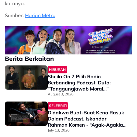
katanya.
Sumber:
Harian Metro
Berita Berkaitan
HIBURAN
Sheila On 7 Pilih Radio
Berbanding Podcast, Duta:
“Tanggungjawab Moral…”
August 3, 2026
SELEBRITI
Didakwa Buat-Buat Kena Rasuk
Dalam Podcast, Iskandar
Rahman Komen - “Agak-Agaklah
Kalau Nak Berlakon Pun, Mata
July 13, 2026