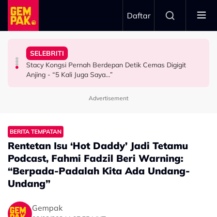
Skip to main content
Daftar
Doktor
Doa Terbaik Buat Marissa, Munir
SELEBRITI
Bawa Anak Ke Klinik, Syasya Rizal Terkejut Dikenali
“Dah Boleh Dapat Job Bersama Lepas Ini” – Abby Abadi
Pengantin Penat Sampai Tertidur Atas Pelamin
Stacy Kongsi Pernah Berdepan Detik Cemas Digigit
HIBURAN
HIBURAN
ANTARABANGSA
Anjing - “5 Kali Juga Saya…”
Advertisement
BERITA TEMPATAN
Rentetan Isu ‘Hot Daddy’ Jadi Tetamu
Podcast, Fahmi Fadzil Beri Warning:
“Berpada-Padalah Kita Ada Undang-
Undang”
Gempak