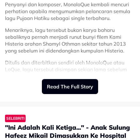
Penyanyi dan komposer, MonoloQue kembali mencuri
perhatian apabila mengumumkan pelancaran semula
lagu Pujaan Hatiku sebagai single terbaharu.
Menariknya, lagu tersebut bukan karya baharu
sebaliknya pernah menjadi runut bunyi filem Kami
Histeria arahan Shamyl Othman sekitar tahun 2013
yang sebelum ini didendangkan kumpulan Histeria.
Ditulis dan diterbitkan sendiri oleh MonoloQue atau
LoQue, lagu tersebut disimpan sekian lama sebelum
dihidupkan kembali dalam versi baharu yang lebih
segar.
Read The Full Story
Kali ini, Pujaan Hatiku tampil dengan susunan muzik
yang berbeza apabila menggunakan pendekatan
minimalis tanpa elemen dram.
SELEBRITI
Sebaliknya, lagu tersebut hanya diiringi petikan gitar
"Ini Adalah Kali Ketiga..." - Anak Sulung
akustik, piano dan synthesizer sekali gus memberikan
suasana lebih ‘telanjang’ dan mendalam.
Hafeez Mikail Dimasukkan Ke Hospital