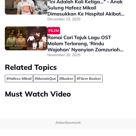
"Ini Adalah Kali Ketiga..." - Anak
Sulung Hafeez Mikail
Dimasukkan Ke Hospital Akibat
Jangkitan Paru-Paru
December 23, 2025
FILEM
Ramai Cari Tajuk Lagu OST
Malam Terlarang, ‘Rindu
Wajahan’ Nyanyian Zamzuriah
Zahari Kini Di Youtube Astro
November 20, 2025
Shaw
Related Topics
#Hafeez Mikail
#MonoloQue
#Busker
#Filem Busker
Must Watch Video
Advertisement