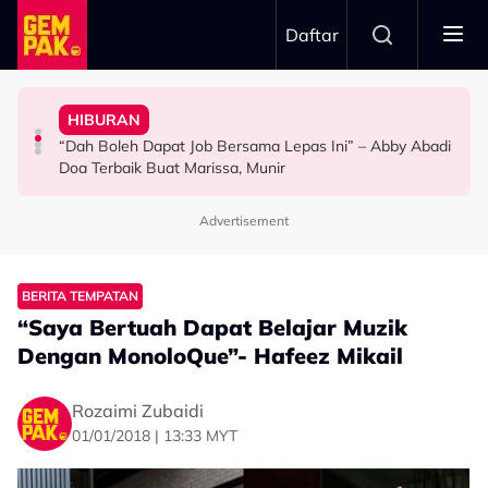
Skip to main content
Daftar
Doktor
Ini’ Di BIFF
Anak Yang Sudah Mati
HIBURAN
Bawa Anak Ke Klinik, Syasya Rizal Terkejut Dikenali
Michelle Yeoh Dinobatkan ‘Tokoh Perfileman Asia Tahun
Kasihnya Ibu, Ikan Lumba-Lumba Enggan Tinggalkan
“Dah Boleh Dapat Job Bersama Lepas Ini” – Abby Abadi
HIBURAN
SELEBRITI
BERITA
Doa Terbaik Buat Marissa, Munir
Advertisement
BERITA TEMPATAN
“Saya Bertuah Dapat Belajar Muzik
Dengan MonoloQue”- Hafeez Mikail
Rozaimi Zubaidi
01/01/2018 | 13:33 MYT