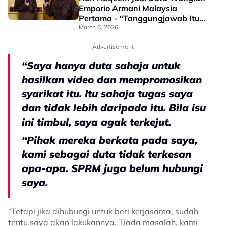
Emporio Armani Malaysia
Pertama - “Tanggungjawab Itu
Besar, Kita Cuba Bawa Identiti
March 6, 2026
Tersendiri…”
Advertisement
“Saya hanya duta sahaja untuk
hasilkan video dan mempromosikan
syarikat itu. Itu sahaja tugas saya
dan tidak lebih daripada itu. Bila isu
ini timbul, saya agak terkejut.
“Pihak mereka berkata pada saya,
kami sebagai duta tidak terkesan
apa-apa. SPRM juga belum hubungi
saya.
“Tetapi jika dihubungi untuk beri kerjasama, sudah
tentu saya akan lakukannya. Tiada masalah, kami