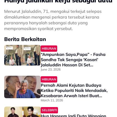
Hanya jalankan kerja sebagai duta
Menurut Jalaluddin, 71, mengakui terkejut selepas
dimaklumkan mengenai perkara tersebut kerana
peranannya hanyalah sebangai duta yang
mempromosikan syarikat yersebut.
Berita Berkaitan
HIBURAN
“Ampunkan Saya,Papa” - Fasha
Sandha Tak Sengaja ‘Kasari’
Jalaluddin Hassan Di Set
Penggambaran
June 23, 2026
HIBURAN
Pernah Alami Kejutan Budaya
Ketika Populariti Naik Mendadak,
Kesabaran Arwah Isteri Buat
Jalaluddin Hassan Berubah - “Dia
March 11, 2026
Sangat Baik, Tak Pernah
SELEBRITI
Complain”
Hun Haqeem Jadi Duta Wangian