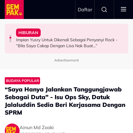
Skip to main content
Daftar
Hubungan Sebenar Dengan Idris Khan
Untuk…” - Shila Amzah
HIBURAN
Ramai Masih Bujang Bukan Kerana Memilih Tetapi...
Ramai Sangka Adik-Beradik, Ali Reza Akhirnya Dedah
“Ramai Pihak Dekati Saya, Jaclyn Victor & Ning Baizura
Impian Yusry Untuk Dikenali Sebagai Penyanyi Rock -
GAYA HIDUP
HIBURAN
HIBURAN
“Bila Saya Cakap Dengan Lisa Nak Buat…”
Advertisement
BUDAYA POPULAR
“Saya Hanya Jalankan Tanggungjawab
Sebagai Duta" - Isu Ops Sky, Datuk
Jalaluddin Sedia Beri Kerjasama Dengan
SPRM
Ainun Md Zooki