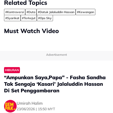
Related Topics
#Kontroversi
#Duta
#Datuk Jalaluddin Hassan
#Kewangan
#Syarikat
#Terkejut
#Ops Sky
Must Watch Video
Advertisement
HIBURAN
“Ampunkan Saya,Papa” - Fasha Sandha
Tak Sengaja ‘Kasari’ Jalaluddin Hassan
Di Set Penggambaran
Umirah Halim
23/06/2026 | 15:50 MYT