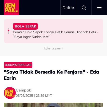
Skip to main content
Daftar
Kau Ini Nak Kena…”
Berkaitan Emosi…”
Kesabaran Fasha Sandha Makin ‘Tipis’ - “Orang Macam
Dambaan Syurga 2026’ - “Kita Tahu Permasalah Banyak
BOLA SEPAK
Dakwa Pelakon Tak Serik Datang Lewat Ke Set,
Anne Ngasri Terharu Jadi Panel Program ‘Bidadari
"Orang Keji Orang Fitnah Itu Normal" - Azza Elite
Pemain Bola Sepak Kongsi Detik Cemas Dipanah Petir -
HIBURAN
HIBURAN
SELEBRITI
“Saya Ingat Sudah Mati”
Advertisement
BUDAYA POPULAR
"Saya Tidak Bersedia Ke Penjara" - Eda
Ezrin
Gempak
05/03/2025 | 23:39 MYT