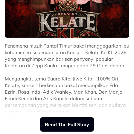
Fenomena muzik Pantai Timur bakal menggegarkan ibu
kota menerusi penganjuran Konsert Kelate Ke KL 2026
yang menghimpunkan barisan penyanyi popular
Kelantan di Zepp Kuala Lumpur pada 29 Ogos depan.
Mengangkat tema Suaro Kito, Jiwo Kito – 100% Ori
Kelate, konsert berkenaan bakal menampilkan Eda
Ezrin, Rosalinda, Adik Waniey, Man Khan, Den Manjo,
Fendi Kenali dan Aris Kapilla dalam sebuah
persembahan yang meraikan identiti seni dan budaya
negeri Cik Siti Wan Kembang.
Read The Full Story
Pengarah Projek Konsert Kelate Ke KL 2026, Ayob Abd.
Majid berkata, penganjuran tersebut bukan sekadar