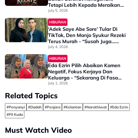
Tetapi Lebih Kepada Meraikan
Identiti, Seni Dan Budaya
July 5, 2026
Kelantan” - Penganjur
HIBURAN
‘Adek Saye Abe Sore’ Tular Di
TikTok, Den Manjo Syukur Rezeki
Terus Murah - “Susah Juga…
Banyak Lagu Loghat Kelantan
July 4, 2026
Tak Semua Boleh Masuk FYP”
HIBURAN
Eda Ezrin Pilih Abaikan Komen
Negatif, Fokus Kerjaya Dan
Keluarga - “Sekarang Di Fasa
Tenang”
July 1, 2026
Related Topics
#Penyanyi
#Dadah
#Penjara
#Kelantan
#Narathiwat
#Eda Ezrin
#Pil Kuda
Must Watch Video