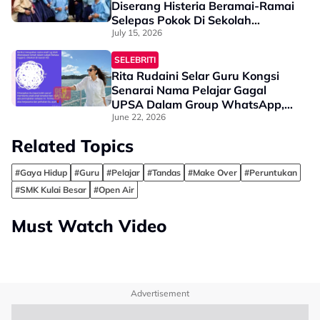
Diserang Histeria Beramai-Ramai
Selepas Pokok Di Sekolah
Ditebang
July 15, 2026
SELEBRITI
Rita Rudaini Selar Guru Kongsi
Senarai Nama Pelajar Gagal
UPSA Dalam Group WhatsApp,
Dakwa Boleh Jejas Maruah &
June 22, 2026
Mental - “Dalam Tu Macam-
Related Topics
Macam Jenis Orang Ada”
#Gaya Hidup
#Guru
#Pelajar
#Tandas
#Make Over
#Peruntukan
#SMK Kulai Besar
#Open Air
Must Watch Video
Advertisement