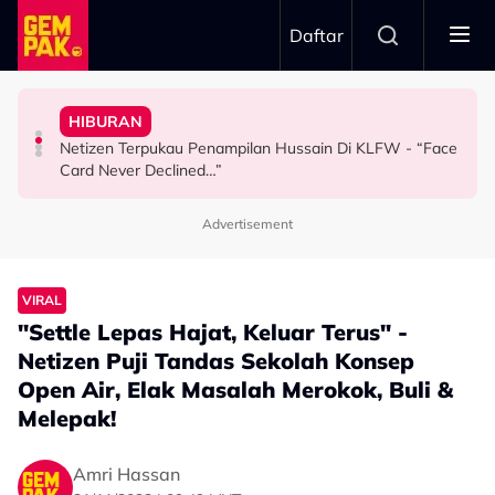
Skip to main content
Daftar
Sepak Ketika Cuaca Buruk
Pasangan - "Tekanan Darah Lagi..."
Luah Kebimbangan Isu Keselamatan Perlawanan Bola
Baharu Dengan 1 Cerita, 2 Format
HIBURAN
A.Aida Selesa Hidup Solo, Tak 'Stress' Fikir Soal
Insiden Pemain Maut Disambar Petir, Diana Danielle
Pertama Di Malaysia! KUDRAT 1968 Tampil Pendekatan
Netizen Terpukau Penampilan Hussain Di KLFW - “Face
HIBURAN
HIBURAN
HIBURAN
Card Never Declined…”
Advertisement
VIRAL
"Settle Lepas Hajat, Keluar Terus" -
Netizen Puji Tandas Sekolah Konsep
Open Air, Elak Masalah Merokok, Buli &
Melepak!
Amri Hassan