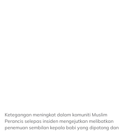
Sumber:
Kosmo
Related Topics
#Babi
#Guinness World Records
#Papan Selaju
Ketegangan meningkat dalam komuniti Muslim
Perancis selepas insiden mengejutkan melibatkan
penemuan sembilan kepala babi yang dipotong dan
diletakkan di hadapan masjid sekitar Paris dan
kawasan pinggirannya.
Pihak berkuasa menyifatkan kejadian itu sebagai
“tindakan kebencian yang terancang” dan sedang
menyiasat kemungkinan campur tangan asing.
Insiden berlaku pada awal pagi 9 September, apabila
jemaah Masjid Javel di Paris mendapati kepala babi