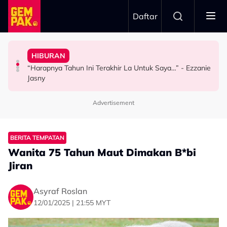
Skip to main content
Daftar
Dewan Filharmonik Petronas
2026
HIBURAN
MPO Beri Penghormatan Untuk Alfonso Soliano Di
Yusry Belum Terfikir Masuk GV, Rasa Tak Adil Sebab…
TERBANG Bawa Legasi Rali Negara Ke Art Of Speed
“Harapnya Tahun Ini Terakhir La Untuk Saya…” - Ezzanie
GAYA HIDUP
HIBURAN
HIBURAN
Jasny
Advertisement
BERITA TEMPATAN
Wanita 75 Tahun Maut Dimakan B*bi
Jiran
Asyraf Roslan
12/01/2025 | 21:55 MYT