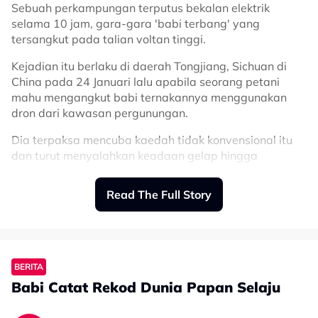
Sebuah perkampungan terputus bekalan elektrik
selama 10 jam, gara-gara 'babi terbang' yang
tersangkut pada talian voltan tinggi.
Kejadian itu berlaku di daerah Tongjiang, Sichuan di
China pada 24 Januari lalu apabila seorang petani
mahu mengangkut babi ternakannya menggunakan
dron dari kawasan pergunungan.
Dia terpaksa mencuba kaedah tidak konvensional itu
dan turut menyalahkan keadaan gelap hingga
menyebabkan tali yang dipasang pada dron
tergantung.
Read The Full Story
Seramai 12 pekerja teknikal jabatan bekalan kuasa
tempatan terpaksa dikerahkan ke lokasi kejadian dan
kos pembaikan dilaporkan mencecah kira-kira 10,000
yuan (RM5,700).
BERITA
Babi Catat Rekod Dunia Papan Selaju
Menerusi video tular, dua lelaki dilihat memasang dron
bersaiz agak kecil pada seekor babi sebelum ia