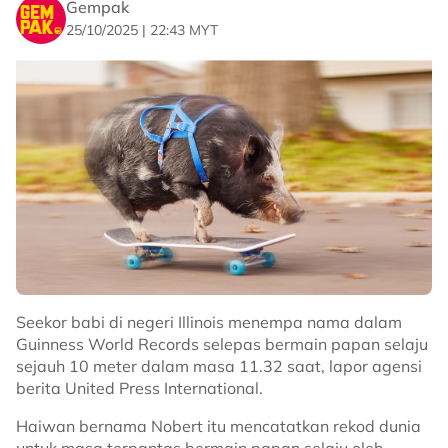
diterbangkan.
Gempak
25/10/2025 | 22:43 MYT
Klip itu bagaimanapun mengundang pelbagai reaksi
warganet malah ada yang terhibur kerana akhirnya
dapat menyaksikan 'babi terbang'.
Sumber:
Sinar Harian
Related Topics
#Elektrik Putus
#Khinzir
#Babi
#Haiwan
Seekor babi di negeri Illinois menempa nama dalam
Guinness World Records selepas bermain papan selaju
sejauh 10 meter dalam masa 11.32 saat, lapor agensi
berita United Press International.
Haiwan bernama Nobert itu mencatatkan rekod dunia
untuk masa terpantas bermain papan selaju oleh