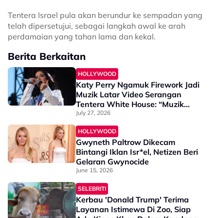
Tentera Israel pula akan berundur ke sempadan yang
telah dipersetujui, sebagai langkah awal ke arah
perdamaian yang tahan lama dan kekal.
Berita Berkaitan
HOLLYWOOD
Katy Perry Ngamuk Firework Jadi
Muzik Latar Video Serangan
Tentera White House: “Muzik
Saya Beri Harapan, Bukan…
July 27, 2026
HOLLYWOOD
Gwyneth Paltrow Dikecam
Bintangi Iklan Isr*el, Netizen Beri
Gelaran Gwynocide
June 15, 2026
SELEBRITI
Kerbau 'Donald Trump' Terima
Layanan Istimewa Di Zoo, Siap