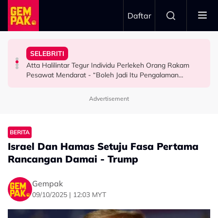
Skip to main content
Daftar
Mendengar…”
Jangan Terlalu Campuri Urusan Rumah Tangga Anak
Dengan ‘Cinta Luka’ - “Ketika Pertama Kali
Mansur & Liu
SELEBRITI
“Biarlah Mereka Yang Pilih” - Jinggo Nasihat Ibu Bapa
Kembali Ubati Kerinduan Peminat, Syafiq Farhain Tampil
M. Nasir Pilih Aliff Aziz, Melinda Dadew Hidupkan Kisah
Atta Halilintar Tegur Individu Perlekeh Orang Rakam
SELEBRITI
HIBURAN
HIBURAN
Pesawat Mendarat - “Boleh Jadi Itu Pengalaman
Pertama & Momen Sangat Bererti…”
Advertisement
BERITA
Israel Dan Hamas Setuju Fasa Pertama
Rancangan Damai - Trump
Gempak
09/10/2025 | 12:03 MYT