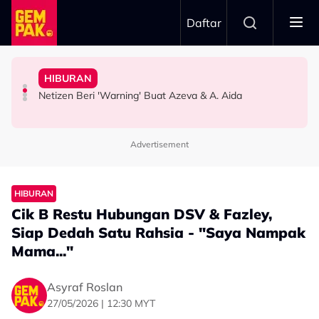
Skip to main content
Daftar
Orang Cakap..."
Doktor
Idris: “Masa Dapat Call, Ingat Jemput Jadi Penonton”
HIBURAN
Lagu Ogy, Tak Mahu Ada Perbandingan - "Saya Tak Nak
Bawa Anak Ke Klinik, Syasya Rizal Terkejut Dikenali
Sanggup ‘Battle’ Beli Tiket Gema Bumantara, Noraniza
Kilauan Emas Selebriti: Fazlina Ahmad Daud Elak Nyanyi
Netizen Beri 'Warning' Buat Azeva & A. Aida
SELEBRITI
HIBURAN
HIBURAN
Advertisement
HIBURAN
Cik B Restu Hubungan DSV & Fazley,
Siap Dedah Satu Rahsia - "Saya Nampak
Mama..."
Asyraf Roslan
27/05/2026 | 12:30 MYT