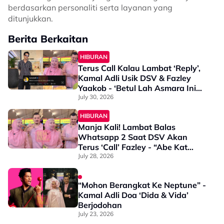
berdasarkan personaliti serta layanan yang
ditunjukkan.
Berita Berkaitan
HIBURAN
Terus Call Kalau Lambat ‘Reply’,
Kamal Adli Usik DSV & Fazley
Yaakob - ‘Betul Lah Asmara Ini
Hanyutkan Kita”
July 30, 2026
HIBURAN
Manja Kali! Lambat Balas
Whatsapp 2 Saat DSV Akan
Terus ‘Call’ Fazley - “Abe Kat
Mana?”
July 28, 2026
“Mohon Berangkat Ke Neptune” -
Kamal Adli Doa ‘Dida & Vida’
Berjodohan
July 23, 2026