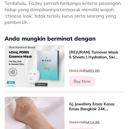
Terdahulu, Fazley pernah berkongsi kriteria pasangan
hidup yang diimpikannya termasuk memiliki wajah
‘chinese look’, tidak terlalu kurus serta seorang yang
pembersih.
Anda mungkin berminat dengan
[REJURAN] Turnover Mask
5 Sheets | Hydration, Skin
Renewal, Soothing, Glow
RM81.00
RM81.00
Buy Now
GJ Jewellery Emas Korea
Emas Bangkok 24K
Woman Anklet Daun/Jubin
Sliver Gold/Gila-gila Love
RM14.86
RM19.05
(26cm-27cm) GA-8