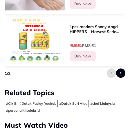
Buy Now
1pcs random Sonny Angel
HIPPERS - Harvest Series
Mini Figure Blind box Cute
Hippers decoration Line
RM8.61
RM8.61
up?12 types
Buy Now
1
/
2
Related Topics
#Cik B
#Datuk Fazley Yaakob
#Datuk Seri Vida
#chef Malaysia
#personaliti selebriti
Must Watch Video