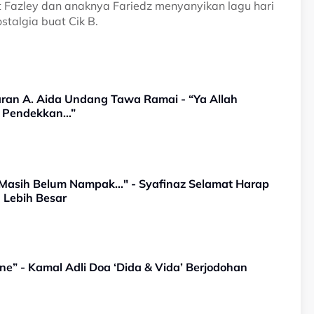
at Fazley dan anaknya Fariedz menyanyikan lagu hari
talgia buat Cik B.
aran A. Aida Undang Tawa Ramai - “Ya Allah
 Pendekkan…”
a Masih Belum Nampak…" - Syafinaz Selamat Harap
 Lebih Besar
e” - Kamal Adli Doa ‘Dida & Vida’ Berjodohan