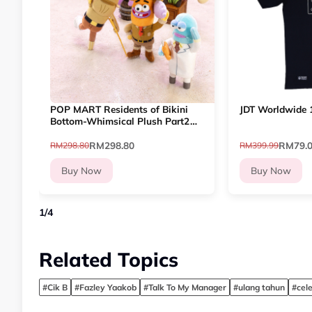
POP MART Residents of Bikini
JDT Worldwide 
Bottom-Whimsical Plush Part2
Blind Box (Whole Set)
RM298.80
RM79.
RM298.80
RM399.99
Buy Now
Buy Now
1
/
4
Related Topics
#Cik B
#Fazley Yaakob
#Talk To My Manager
#ulang tahun
#cele