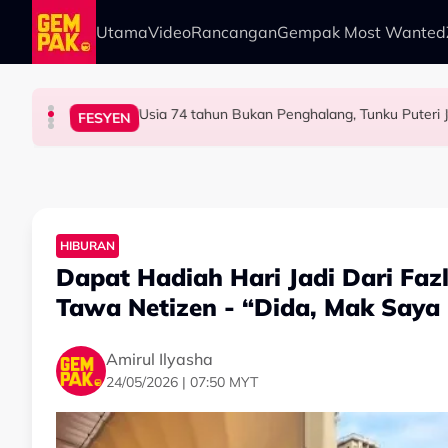
Skip to main content
Utama
Video
Rancangan
Gempak Most Wanted
HIBURAN
BERITA
HIBURAN
FESYEN
Tertelan Serpihan Lidi Sate, Wanita Saman Singa
“Saya Memang Suka Gaya Streetwear…” - Eza
Permintaan Aneh Jared Leto Di Lokasi, Minta
HIBURAN
Dapat Hadiah Hari Jadi Dari Faz
Tawa Netizen - “Dida, Mak Saya
Amirul Ilyasha
24/05/2026 | 07:50 MYT