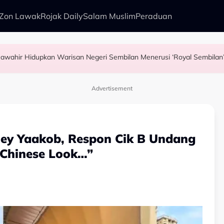
Zon Lawak
Rojak Daily
Salam Muslim
Peraduan
Usia 74 tahun Bukan Penghalang, Tunku Puteri Jawahir Hidupkan Warisan Negeri Sembilan Menerusi ‘Royal Sembila
pore Airlines
idi Aziz
 Nelayan Tangkap Ikan Segar Setiap Hari
Advertisement
ley Yaakob, Respon Cik B Undang
 Chinese Look…”