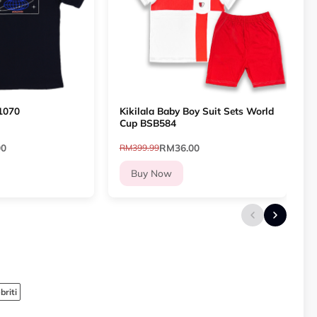
1070
Kikilala Baby Boy Suit Sets World
Cup BSB584
00
RM36.00
RM399.99
R
Buy Now
briti