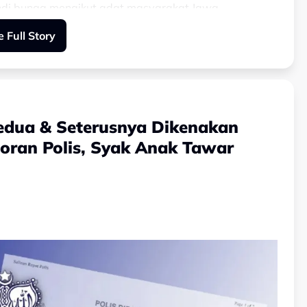
ndi bunga mengikut adat masyarakat Jawa.
 Full Story
 dilihat turut menyiram salera dengan air mandian
edua & Seterusnya Dikenakan
oran Polis, Syak Anak Tawar