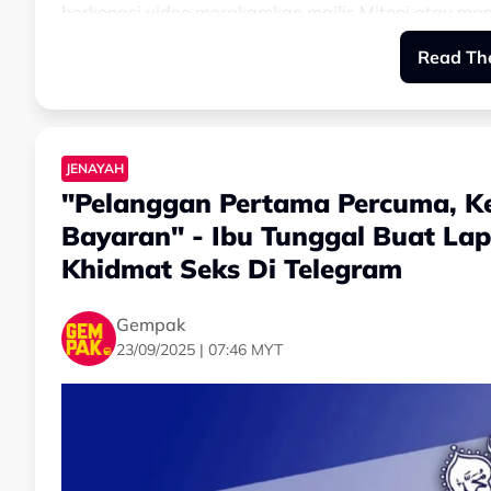
berkongsi video merakamkan majlis Mitoni atau ma
Read The
Menerusi majlis sama, suaminya, Joshua Fitton juga
bunga.
JENAYAH
"Pelanggan Pertama Percuma, K
Bayaran" - Ibu Tunggal Buat Lap
Khidmat Seks Di Telegram
Gempak
23/09/2025 | 07:46 MYT