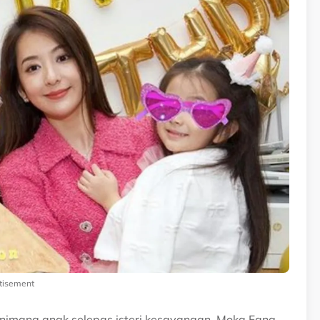
tisement
mang anak selepas isteri kesayangan, Moka Fang