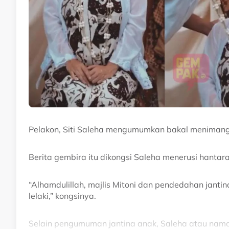
Pelakon, Siti Saleha mengumumkan bakal menimang c
Berita gembira itu dikongsi Saleha menerusi hantar
“Alhamdulillah, majlis Mitoni dan pendedahan janti
lelaki,” kongsinya.
Selain pengumuman jantina anak, Saleha atau nama