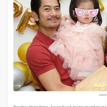
Adver
Pesohor Hong Kong, Aaron Kwok mengumumkan meni