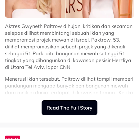
Aktres Gwyneth Paltrow dihujani kritikan dan kecaman
selepas dilihat membintangi sebuah iklan yang
mempromosi projek mewah di Israel. Paktrow, 53,
dilihat mempromosikan sebuah projek yang dikenali
sebagai 51 Park iaitu bangunan mewah setinggi 51
tingkat yang dibangunkan di kawasan pesisir Herzliya
di Utara Tel Aviv, lapor CNN.
Menerusi iklan tersebut, Paltrow dilihat tampil memberi
pandangan mengapa banyak pembangunan mewah
dan ikonik di dunia terdapat di kawasan taman. Ketika
ditanya adakah projek bangunan yang dipamerkan
berada di New York, mantan isteri Chris Martin itu
Read The Full Story
menjawab: “Herzliya. Israel."
Ironi Herzliya merupakan sebahagian daripada tanah
Palestin yang dirampas Israel melalui proses kolonial
Zionis. Orang Yahudi telah mengusir rakyat Palestin