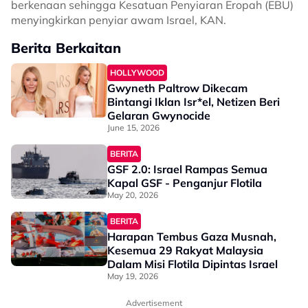
berkenaan sehingga Kesatuan Penyiaran Eropah (EBU)
menyingkirkan penyiar awam Israel, KAN.
Berita Berkaitan
HOLLYWOOD
Gwyneth Paltrow Dikecam
Bintangi Iklan Isr*el, Netizen Beri
Gelaran Gwynocide
June 15, 2026
BERITA
GSF 2.0: Israel Rampas Semua
Kapal GSF - Penganjur Flotila
May 20, 2026
BERITA
Harapan Tembus Gaza Musnah,
Kesemua 29 Rakyat Malaysia
Dalam Misi Flotila Dipintas Israel
May 19, 2026
Advertisement