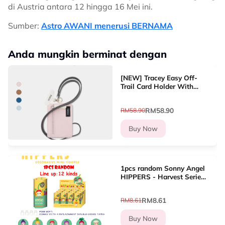
di Austria antara 12 hingga 16 Mei ini.
Sumber:
Astro AWANI menerusi BERNAMA
Anda mungkin berminat dengan
[NEW] Tracey Easy Off-
Trail Card Holder With
Lanyard Dompet Kad
Wanita
RM58.90
RM58.90
Buy Now
1pcs random Sonny Angel
HIPPERS - Harvest Series
Mini Figure Blind box Cute
Hippers decoration Line
RM8.61
RM8.61
up?12 types
Buy Now