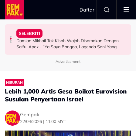
Skip to main content
Daftar
Rehat..."
Depan Keluarga…”
Serbaneka Di Thailand
Aming Dah Mula Projek Baharu - "Tolong Suruh Dia
Dedah Sikap Yad-Z - “Budak Yang Tak Pernah Nangis
Jadi Inspirasi, Produk Lokal Bakal Masuk 20,000 Kedai
SELEBRITI
Baru Catat Jualan RM2 Juta, Kawan Baik Dedah Khairul
Menangis Atas Pentas Terkenang Arwah Ibu, Kakak
#FoodiesLife: Teh Tarik, Onde Onde & Bandung Laici
Damian Mikhail Tak Kisah Wajah Disamakan Dengan
SELEBRITI
SELEBRITI
FOODIES LIFE
Saiful Apek - “Ya Saya Bangga, Lagenda Seni Yang
Cukup…”
Advertisement
HIBURAN
Lebih 1,000 Artis Gesa Boikot Eurovision
Susulan Penyertaan Israel
Gempak
22/04/2026 | 11:00 MYT