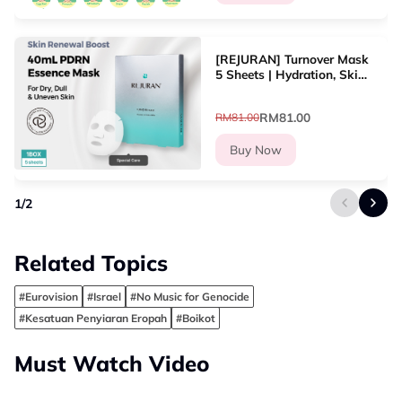
[REJURAN] Turnover Mask
5 Sheets | Hydration, Skin
Renewal, Soothing, Glow
RM81.00
RM81.00
Buy Now
1
/
2
Related Topics
#Eurovision
#Israel
#No Music for Genocide
#Kesatuan Penyiaran Eropah
#Boikot
Must Watch Video