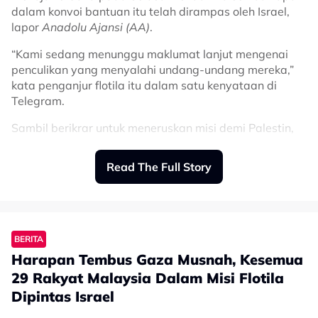
berbagai bahasa di kolum komen milik Paltrow.
dalam konvoi bantuan itu telah dirampas oleh Israel,
lapor
Anadolu Ajansi (AA)
.
Related Topics
“Kami sedang menunggu maklumat lanjut mengenai
#Gwyneth Paltrow
#Israel
#Herzliya
#Palestin
#Nakba
penculikan yang menyalahi undang-undang mereka,”
kata penganjur flotila itu dalam satu kenyataan di
Telegram.
Sambil berikrar untuk meneruskan misi demi Palestin,
pihak penganjur menyeru orang ramai supaya
‘menuntut laluan selamat’.
Read The Full Story
“Hantar e-mel kepada menteri luar negara anda,”
tambah penganjur.
Pasukan pengurusan krisis konvoi itu memaklumkan
BERITA
bahawa tentera Israel telah merampas Lina Al-
Harapan Tembus Gaza Musnah, Kesemua
Nabulsi, kapal terakhir yang masih berada dalam
flotila berkenaan.
29 Rakyat Malaysia Dalam Misi Flotila
Dipintas Israel
Penganjur berkata tentera Israel telah memintas
sejumlah 50 kapal yang membawa 428 individu dari