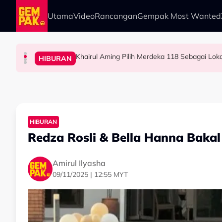
Skip to main content
Utama
Video
Rancangan
Gempak Most Wanted
Khairul Aming Pilih Merdeka 118 Sebagai Loka
HIBURAN
HIBURAN
SELEBRITI
HIBURAN
Individu Kongsi Sisi Tak Diketahui Ramai Ten
Shiera & Jatt Ali Teruja Sambut Cucu Kedua 
"Agak Lucah & Melampau" - Kamal Adli Tegur
HIBURAN
Redza Rosli & Bella Hanna Bakal
Amirul Ilyasha
09/11/2025 | 12:55 MYT