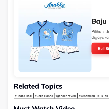
Baju 
Pilihan i
digayaka
Beli S
Related Topics
#Redza Rosli
#Bella Hanna
#gender reveal
#kehamilan
#TikTok
Must Watch Video