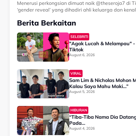
Menerusi perkongsian dimuat naik @theseroja7 di Ti
‘gender reveal’ yang dihadiri ahli keluarga dan kena
Berita Berkaitan
SELEBRITI
"Agak Lucah & Melampau" - 
Tiktok
August 6, 2026
VIRAL
Sam Lim & Nicholas Mohon Maa
Kalau Saya Mahu Maki…”
August 5, 2026
HIBURAN
“Tiba-Tiba Nama Dia Datang
Pada…
August 4, 2026