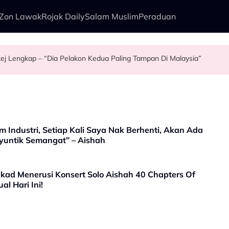
Zon Lawak
Rojak Daily
Salam Muslim
Peraduan
Pakej Lengkap – “Dia Pelakon Kedua Paling Tampan Di Malaysia”
pkan Kisah Mansur & Liu
i Rock - “Bila Saya Cakap Dengan Lisa Nak Buat…”
Tetapi...
Industri, Setiap Kali Saya Nak Berhenti, Akan Ada
untik Semangat” – Aishah
kad Menerusi Konsert Solo Aishah 40 Chapters Of
al Hari Ini!