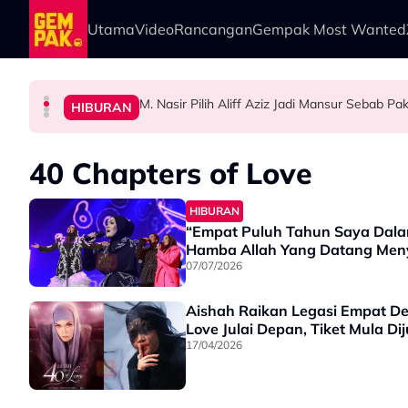
Skip to main content
Utama
Video
Rancangan
Gempak Most Wanted
M. Nasir Pilih Aliff Aziz Jadi Mansur Sebab 
HIBURAN
GAYA HIDUP
HIBURAN
HIBURAN
M. Nasir Pilih Aliff Aziz, Melinda Dadew Hidu
Impian Yusry Untuk Dikenali Sebagai Penyany
Ramai Masih Bujang Bukan Kerana Memilih 
40 Chapters of Love
HIBURAN
“Empat Puluh Tahun Saya Dalam 
Hamba Allah Yang Datang Meny
07/07/2026
Aishah Raikan Legasi Empat De
Love Julai Depan, Tiket Mula Diju
17/04/2026