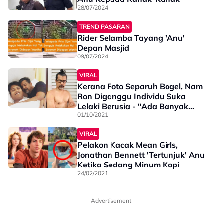
28/07/2024
TREND PASARAN
Rider Selamba Tayang 'Anu'
Depan Masjid
09/07/2024
VIRAL
Kerana Foto Separuh Bogel, Nam
Ron Diganggu Individu Suka
Lelaki Berusia - "Ada Banyak
Gambar Lelaki Tua Tayang Anu"
01/10/2021
VIRAL
Pelakon Kacak Mean Girls,
Jonathan Bennett 'Tertunjuk' Anu
Ketika Sedang Minum Kopi
24/02/2021
Advertisement