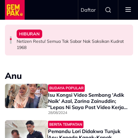
Skip to main content
Daftar
Terus Sambung”
Ranisha Jawab: “Bagi Saya Itu Satu…”
Babak ‘Single Take’ CHELOT - “Badan Koyak, Balut
Doktor
HIBURAN
Big Stage Rocketfuel: Didakwa Cuba Jadi Aina Abdul,
Tak Guna ‘Stuntman’, Shukri Yahaya Cedera Jayakan
Bawa Anak Ke Klinik, Syasya Rizal Terkejut Dikenali
Netizen Restu! Semua Tak Sabar Nak Saksikan Kudrat
HIBURAN
HIBURAN
HIBURAN
1968
Anu
BUDAYA POPULAR
Isu Kongsi Video Sembang 'Adik
Naik' Azal, Zarina Zainuddin;
"Lepas Ni Saya Post Video Kerja
Sajalah"
28/08/2024
BERITA TEMPATAN
Pemandu Lori Didakwa Tunjuk
Anu Kepada Kanak-Kanak