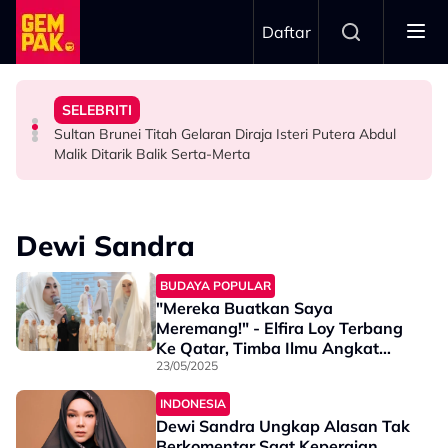
Skip to main content
Daftar
Minggu Kutipan Hampir…”
Badar Shah Papar Jumlah Kutipan Derma - “Setiap
Inspirasi Di Sebalik Drama ‘Wish List’
SELEBRITI
Netizen Puji Ketulusan Masjid Raja Bendahara Tengku
Dari Angan-Angan Jadi Drama, Mira Filzah Kongsi
“Saya Memang Suka Gaya Streetwear…” - Ezaidi Aziz
Sultan Brunei Titah Gelaran Diraja Isteri Putera Abdul
VIRAL
HIBURAN
HIBURAN
Malik Ditarik Balik Serta-Merta
Dewi Sandra
BUDAYA POPULAR
"Mereka Buatkan Saya
Meremang!" - Elfira Loy Terbang
Ke Qatar, Timba Ilmu Angkat
Martabat Wanita Muslim
23/05/2025
INDONESIA
Dewi Sandra Ungkap Alasan Tak
Berkomentar Saat Kepergian