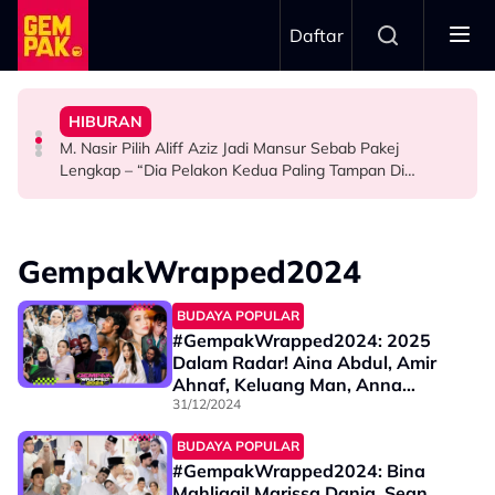
Skip to main content
Daftar
Mansur & Liu
“Bila Saya Cakap Dengan Lisa Nak Buat…”
HIBURAN
M. Nasir Pilih Aliff Aziz, Melinda Dadew Hidupkan Kisah
Ramai Masih Bujang Bukan Kerana Memilih Tetapi...
Impian Yusry Untuk Dikenali Sebagai Penyanyi Rock -
M. Nasir Pilih Aliff Aziz Jadi Mansur Sebab Pakej
HIBURAN
GAYA HIDUP
HIBURAN
Lengkap – “Dia Pelakon Kedua Paling Tampan Di
Malaysia”
GempakWrapped2024
BUDAYA POPULAR
#GempakWrapped2024: 2025
Dalam Radar! Aina Abdul, Amir
Ahnaf, Keluang Man, Anna
Jobling Diramal Bakal Terus
31/12/2024
Mendonia Tahun Depan
BUDAYA POPULAR
#GempakWrapped2024: Bina
Mahligai! Marissa Dania, Sean