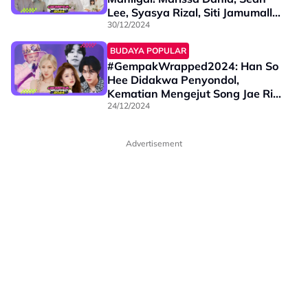
Lee, Syasya Rizal, Siti Jamumall
Antara Kisah Bahagia Diteropong
30/12/2024
Netizen
BUDAYA POPULAR
#GempakWrapped2024: Han So
Hee Didakwa Penyondol,
Kematian Mengejut Song Jae Rim
& Comeback G-Dragon Antara
24/12/2024
Terhangat Korea
Advertisement