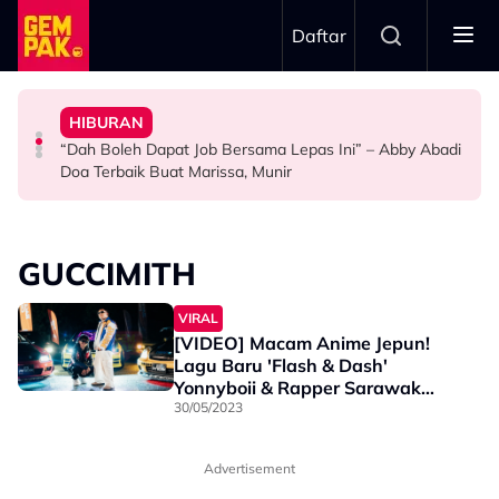
Skip to main content
Daftar
Doktor
Anak Yang Sudah Mati
HIBURAN
Bawa Anak Ke Klinik, Syasya Rizal Terkejut Dikenali
Kasihnya Ibu, Ikan Lumba-Lumba Enggan Tinggalkan
Pengantin Penat Sampai Tertidur Atas Pelamin
“Dah Boleh Dapat Job Bersama Lepas Ini” – Abby Abadi
HIBURAN
BERITA
ANTARABANGSA
Doa Terbaik Buat Marissa, Munir
GUCCIMITH
VIRAL
[VIDEO] Macam Anime Jepun!
Lagu Baru 'Flash & Dash'
Yonnyboii & Rapper Sarawak
GUCCIMITH Memang Next Level!
30/05/2023
- "Eksperimental, Tak Pernah
Cuba ..."
Advertisement