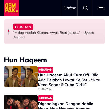
Skip to main content
Daftar
Doktor
Terima Soalan Tentang Zuriat - “Aku Tak Kuat Tapi…”
Peminat Zoom - “Mata Aku Terperasan Sesuatu…”
HIBURAN
Bawa Anak Ke Klinik, Syasya Rizal Terkejut Dikenali
Mamat Sepah Saksi Air Mata Isteri Gugur Tiap Kali
Bella Astillah Kongsi Foto Syed Saddiq, Tapi Lain Pula
“Hidup Adalah Kitaran, Awak Buat Jahat…” - Uyaina
HIBURAN
HIBURAN
HIBURAN
Arshad
Hun Haqeem
HIBURAN
Hun Haqeem Akui ‘Turn Off’ Bila
Ada Pelakon Lewat Ke Set - “Kita
Kena Sabar & Cuba Didik”
19/07/2026
HIBURAN
Digandingkan Dengan Nabila
Huda, Hun Haqeem Anggap