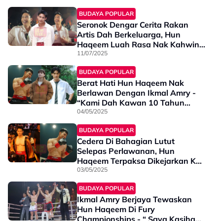
BUDAYA POPULAR
Seronok Dengar Cerita Rakan
Artis Dah Berkeluarga, Hun
Haqeem Luah Rasa Nak Kahwin -
“Itu Satu Perkara Yang…”
11/07/2025
BUDAYA POPULAR
Berat Hati Hun Haqeem Nak
Berlawan Dengan Ikmal Amry -
“Kami Dah Kawan 10 Tahun
Tapi…”
04/05/2025
BUDAYA POPULAR
Cedera Di Bahagian Lutut
Selepas Perlawanan, Hun
Haqeem Terpaksa Dikejarkan Ke
Hospital - "Doakan Hun Tidak
03/05/2025
Mengalami..."
BUDAYA POPULAR
Ikmal Amry Berjaya Tewaskan
Hun Haqeem Di Fury
Championships - “ Saya Kasihan