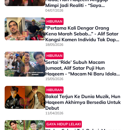
Mimpi Jadi Realiti - “Saya
Memang Tidak…”
04/07/2026
HIBURAN
“Pertama Kali Dengar Orang
Kena Marah Sebab...” - Alif Satar
Kongsi Komen Individu Tak Dapat
Turut Serta ‘Ride Subuh Macam
18/05/2026
Jumaat’
HIBURAN
Sertai ‘Ride’ Subuh Macam
Jumaat, Alif Satar Puji Hun
Haqeem - “Macam Ni Baru Idola
Gen Z”
15/05/2026
HIBURAN
Bakal Terjun Ke Dunia Muzik, Hun
Haqeem Akhirnya Bersedia Untuk
Debut
11/04/2026
GAYA HIDUP LELAKI