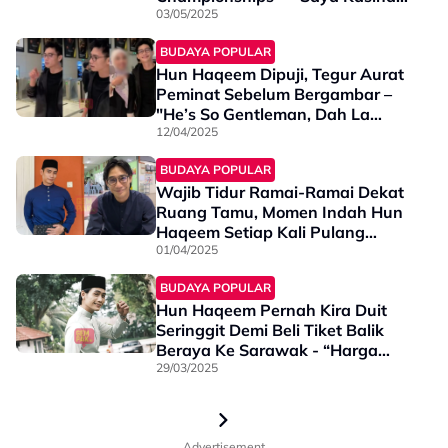
Tapi Benda Dah Jadi”
03/05/2025
BUDAYA POPULAR
Hun Haqeem Dipuji, Tegur Aurat
Peminat Sebelum Bergambar –
"He’s So Gentleman, Dah La
Handsome”
12/04/2025
BUDAYA POPULAR
Wajib Tidur Ramai-Ramai Dekat
Ruang Tamu, Momen Indah Hun
Haqeem Setiap Kali Pulang
Beraya - "Kalau Ada Orang
01/04/2025
Ambil, Saya Akan..."
BUDAYA POPULAR
Hun Haqeem Pernah Kira Duit
Seringgit Demi Beli Tiket Balik
Beraya Ke Sarawak - “Harga
Tiket Ibarat Ulang Balik Jepun”
29/03/2025
Advertisement