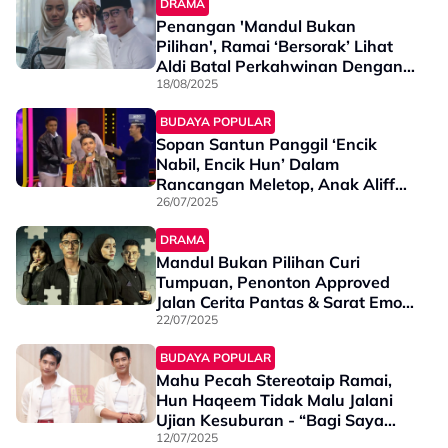
DRAMA
Penangan 'Mandul Bukan
Pilihan', Ramai ‘Bersorak’ Lihat
Aldi Batal Perkahwinan Dengan
Farah! - “Satu Rumah Jerit
18/08/2025
Macam Bola Gol”
BUDAYA POPULAR
Sopan Santun Panggil ‘Encik
Nabil, Encik Hun’ Dalam
Rancangan Meletop, Anak Aliff
Syukri Dipuji Netizen - “Jarang
26/07/2025
Kita Dengar…”
DRAMA
Mandul Bukan Pilihan Curi
Tumpuan, Penonton Approved
Jalan Cerita Pantas & Sarat Emosi
- “Mesti Nak Seksa Hati Viewers
22/07/2025
Lah Ni”
BUDAYA POPULAR
Mahu Pecah Stereotaip Ramai,
Hun Haqeem Tidak Malu Jalani
Ujian Kesuburan - “Bagi Saya
Lelaki Perlu…”
12/07/2025