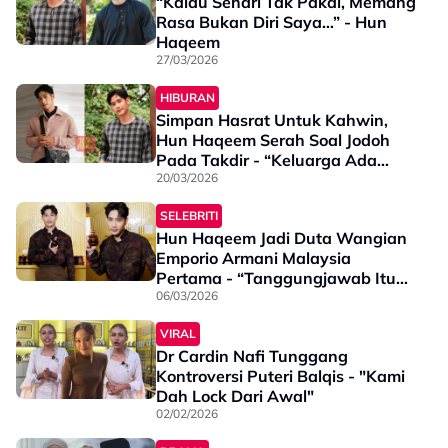
“Kalau Sehari Tak Pakai, Memang
Rasa Bukan Diri Saya…” - Hun
Haqeem
27/03/2026
HIBURAN
Simpan Hasrat Untuk Kahwin,
Hun Haqeem Serah Soal Jodoh
Pada Takdir - “Keluarga Ada
Tanya Tapi Bukan Sebab Sibuk
20/03/2026
Nak Tahu…”
SELEBRITI
Hun Haqeem Jadi Duta Wangian
Emporio Armani Malaysia
Pertama - “Tanggungjawab Itu
Besar, Kita Cuba Bawa Identiti
06/03/2026
Tersendiri…”
VIRAL
Dr Cardin Nafi Tunggang
Kontroversi Puteri Balqis - "Kami
Dah Lock Dari Awal"
02/02/2026