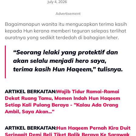
Memang Tidak…”
July 4, 2026
Advertisement
Bagaimanapun wanita itu mengucapkan terima kasih
kepada Hun kerana memberi teguran selepas terlihat
auratnya yang sedikit terdedah di bahagian leher.
“Seorang lelaki yang protektif dan
akan selalu menjadi hero saya,
terima kasih Hun Haqeem,” tulisnya.
ARTIKEL BERKAITAN:
Wajib Tidur Ramai-Ramai
Dekat Ruang Tamu, Momen Indah Hun Haqeem
Setiap Kali Pulang Beraya - "Kalau Ada Orang
Ambil, Saya Akan..."
ARTIKEL BERKAITAN:
Hun Haqeem Pernah Kira Duit
Seringgit Demi Beli Tiket Balik Beraya Ke Sarawak