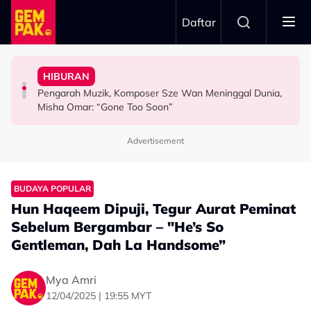
Skip to main content
Daftar
Pengantin - "Hari Ini Hari Yang Paling Sedih..."
Meninggal Dunia Sebelum Sempat Sahkan Lafaz
Gelagat Penari Ketika Praktis - "Memang Kena Jeling..."
"Ini Namanya Penyanyi Yang..."
HIBURAN
Tular Detik Pilu Di Majlis Pernikahan, Saksi Akad
Stacy Rindu Zaman Persembahan 'All Out', Kongsi
Bukan Penyanyi Ego, Adzrin Adzhar 'Back-Up' Awie -
Pengarah Muzik, Komposer Sze Wan Meninggal Dunia,
VIRAL
SELEBRITI
SELEBRITI
Misha Omar: “Gone Too Soon”
Advertisement
BUDAYA POPULAR
Hun Haqeem Dipuji, Tegur Aurat Peminat
Sebelum Bergambar – "He’s So
Gentleman, Dah La Handsome”
Mya Amri
12/04/2025 | 19:55 MYT