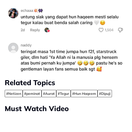
Related Topics
#Netizen
#peminat
#Aurat
#Tegur
#Hun Haqeem
#Dipuji
Must Watch Video