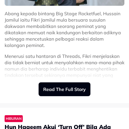
Abang kepada bintang Big Stage Rocketfuel, Hussain
Jamilul iaitu Fikri Jamilul mula bersuara susulan
dakwaan membabitkan seorang peminat yang
dikatakan memuat naik kandungan berkaitan adiknya
sehingga mencetuskan pelbagai reaksi dalam
kalangan peminat.
Menerusi satu hantaran di Threads, Fikri menjelaskan
dia tidak berniat untuk menyalahkan mana-mana pihak
namun dia berharap individu terbabit menghentikan
tindakan tersebut sekiranya mempunyai niat yang
tidak baik terhadap adiknya itu.
Read The Full Story
"Kepada 'fans' berkenaan, jika tujuan anda membuat
posting itu sekadar bersahaja ataupun tiada niat yang
buruk terhadap adik saya, saya berterima kasih.
"Tapi sekiranya niat anda tidak baik, mohon jangan
HIBURAN
teruskan lagi ya dik. Kalau rasa diri tu sebagai seorang
Hun Haqeem Akui ‘Turn Off’ Bila Ada
'fans' ataupun 'peminat setia' sekalipun, cukuplah anda