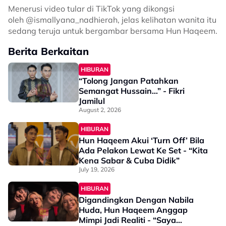
Menerusi video tular di TikTok yang dikongsi
oleh
@ismallyana_nadhierah, jelas kelihatan wanita itu
sedang teruja untuk bergambar bersama Hun Haqeem.
Berita Berkaitan
HIBURAN
“Tolong Jangan Patahkan
Semangat Hussain…” - Fikri
Jamilul
August 2, 2026
HIBURAN
Hun Haqeem Akui ‘Turn Off’ Bila
Ada Pelakon Lewat Ke Set - “Kita
Kena Sabar & Cuba Didik”
July 19, 2026
HIBURAN
Digandingkan Dengan Nabila
Huda, Hun Haqeem Anggap
Mimpi Jadi Realiti - “Saya