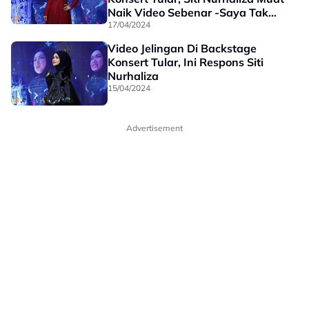
Naik Video Sebenar -Saya Tak
Marah, Itu Muka Saya Cuak..”
17/04/2024
Video Jelingan Di Backstage
Konsert Tular, Ini Respons Siti
Nurhaliza
15/04/2024
Advertisement