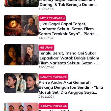
‘Daring’ & Tak Berbaju Dalam
Nar’sata: Sekutu Setan - “Mohon
15/05/2026
Maaf Jika…”
ARTIS TEMPATAN
“Jika Gagal Capai Target,
Nar’sata: Sekutu Setan Filem
Seram Terakhir Saya” - Pierre
Andre
14/05/2026
HIBURAN
Terlalu Berat, Trisha Ooi Sukar
‘Lepaskan’ Watak Balqis Dalam
Filem Nar’sata Sekutu Setan -
“Dua Minggu Baru Rasa…”
13/05/2026
BUDAYA POPULAR
Pierre Andre Akui Gemuruh
Bekerja Dengan Ibu Sendiri - “Bila
Masuk Set, Dia Anggap Saya
Orang Lain Dan Saya Hormat
25/11/2024
Dia”
BUDAYA POPULAR