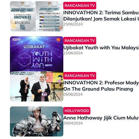
RANCANGAN TV
INNOVATHON 2: Terima Sambuta
Dilanjutkan! Jom Semak Lokasi 
25/06/2024
RANCANGAN TV
Ujibakat Youth with You Malays
21/06/2024
RANCANGAN TV
INNOVATHON 2: Profesor Madya 
On The Ground Pulau Pinang
05/06/2024
HOLLYWOOD
Anne Hathaway Jijik Cium Mulu
29/04/2024