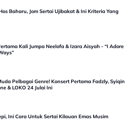
 Baharu, Jom Sertai Ujibakat & Ini Kriteria Yang
rtama Kali Jumpa Neelofa & Izara Aisyah - “I Adore
Ways”
uda Pelbagai Genre! Konsert Pertama Fadzly, Syiqin
one & LOKO 24 Julai Ini
i, Ini Cara Untuk Sertai Kilauan Emas Musim