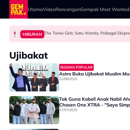
Skip to main content
Utama
Video
Rancangan
Gempak Most Wanted
The Tomei Girls: Satu Wanita, Pelbagai Ekspre
HIBURAN
HIBURAN
HIBURAN
HIBURAN
Iqbal Tolak Tawaran Gimik Bercinta Dengan A
“Jangan Meroyan,Mer
“Mungkin Rupa Saya 
Ujibakat
BUDAYA POPULAR
Astro Buka Ujibakat Mualim Mud
21/08/2025
Tak Guna Kabel! Anak Nabil Ah
Chosen One XTRA - "Saya Simpat
17/07/2025