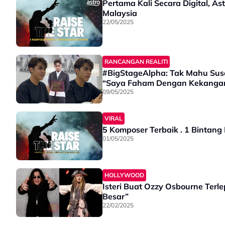
Pertama Kali Secara Digital, As
Malaysia
22/05/2025
RANCANGAN REALITI
#BigStageAlpha: Tak Mahu Susah
“Saya Faham Dengan Kekanga
09/05/2025
VIRAL
5 Komposer Terbaik . 1 Bintang
01/05/2025
HOLLYWOOD
Isteri Buat Ozzy Osbourne Terle
Besar”
22/02/2025