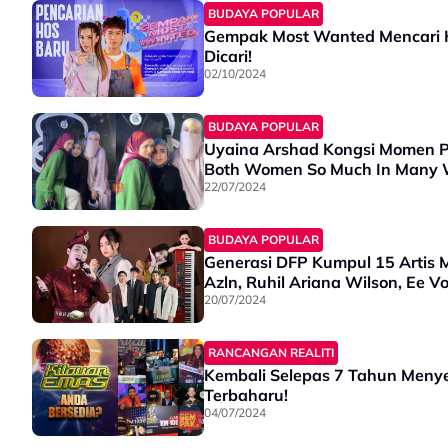
BUDAYA POPULAR
Gempak Most Wanted Mencari Hos
Dicari!
02/10/2024
BUDAYA POPULAR
Uyaina Arshad Kongsi Momen Pe
Both Women So Much In Many 
22/07/2024
BUDAYA POPULAR
Generasi DFP Kumpul 15 Artis M
Azln, Ruhil Ariana Wilson, Ee V
20/07/2024
RANCANGAN REALITI
Kembali Selepas 7 Tahun Menyep
Terbaharu!
04/07/2024