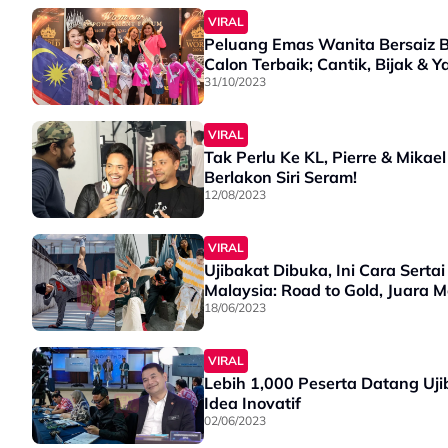
VIRAL
Peluang Emas Wanita Bersaiz Be
Calon Terbaik; Cantik, Bijak & Ya
31/10/2023
VIRAL
Tak Perlu Ke KL, Pierre & Mika
Berlakon Siri Seram!
12/08/2023
VIRAL
Ujibakat Dibuka, Ini Cara Sert
Malaysia: Road to Gold, Juara
18/06/2023
VIRAL
Lebih 1,000 Peserta Datang U
Idea Inovatif
02/06/2023