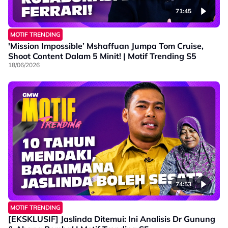
📱 Play Store: https://s.sooka.my/Q0fyrt
71:45
#MotifTrending
MOTIF TRENDING
#GMWMotifTrending
'Mission Impossible’ Mshaffuan Jumpa Tom Cruise,
#GempakMostWanted
Shoot Content Dalam 5 Minit! | Motif Trending S5
#GempakMostWanted2025
18/06/2026
#AstroOne
#sookamalaysia
#JomUsha
74:53
MOTIF TRENDING
[EKSKLUSIF] Jaslinda Ditemui: Ini Analisis Dr Gunung