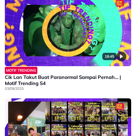
18:45
MOTIF TRENDING
Cik Lan Takut Buat Paranormal Sampai Pernah... |
Motif Trending S4
03/09/2025