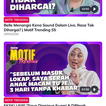
15:55
MOTIF TRENDING
Belle Menangis Kena Sound Dalam Live, Rasa Tak
Dihargai? | Motif Trending S5
29/04/2026
63:56
MOTIF TRENDING
EKSKLUSIF! "Saya Dianiaya Suami & Difitnah