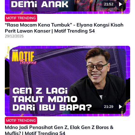
21:52
MOTIF TRENDING
“Rasa Macam Kena Tumbuk” - Elyana Kongsi Kisah
Perit Lawan Kanser | Motif Trending S4
29/12/2025
21:29
MOTIF TRENDING
Mdno Jadi Penasihat Gen Z, Elak Gen Z Boros &
Muflis? | Motif Trending S4