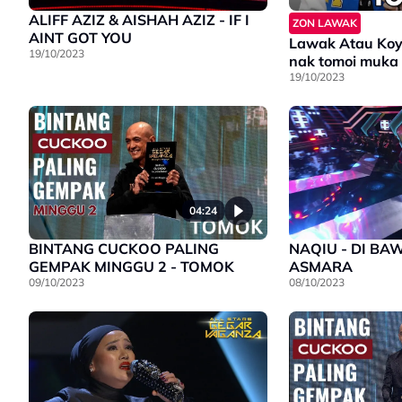
ALIFF AZIZ & AISHAH AZIZ - IF I
ZON LAWAK
AINT GOT YOU
Lawak Atau Koy
19/10/2023
nak tomoi muka 
19/10/2023
04:24
BINTANG CUCKOO PALING
NAQIU - DI B
GEMPAK MINGGU 2 - TOMOK
ASMARA
09/10/2023
08/10/2023