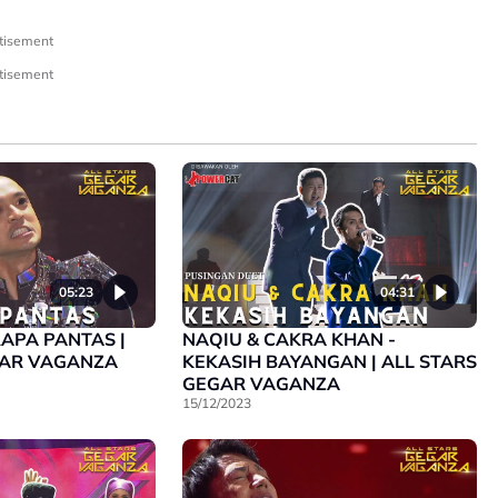
tisement
tisement
05:23
04:31
APA PANTAS |
NAQIU & CAKRA KHAN -
GAR VAGANZA
KEKASIH BAYANGAN | ALL STARS
GEGAR VAGANZA
15/12/2023