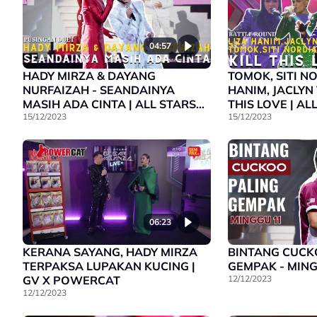
04:57
HADY MIRZA & DAYANG
TOMOK, SITI N
NURFAIZAH - SEANDAINYA
HANIM, JACLYN 
MASIH ADA CINTA | ALL STARS
THIS LOVE | A
GEGAR VAGANZA
15/12/2023
VAGANZA
15/12/2023
06:23
KERANA SAYANG, HADY MIRZA
BINTANG CUCK
TERPAKSA LUPAKAN KUCING |
GEMPAK - MING
GV X POWERCAT
12/12/2023
12/12/2023