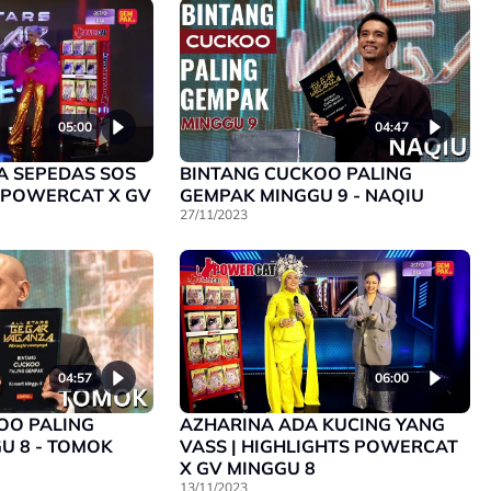
05:00
04:47
A SEPEDAS SOS
BINTANG CUCKOO PALING
| POWERCAT X GV
GEMPAK MINGGU 9 - NAQIU
27/11/2023
04:57
06:00
OO PALING
AZHARINA ADA KUCING YANG
U 8 - TOMOK
VASS | HIGHLIGHTS POWERCAT
X GV MINGGU 8
13/11/2023