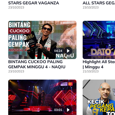
STARS GEGAR VAGANZA
ALL STARS GE
23/10/2023
23/10/2023
04:24
BINTANG CUCKOO PALING
Highlight All S
GEMPAK MINGGU 4 - NAQIU
| Minggu 4
23/10/2023
21/10/2023
03:01