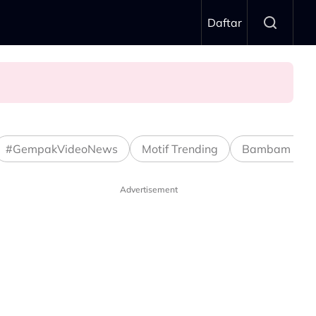
Daftar
Stage ALPHA
#GempakVideoNews
Motif Trending
Bambam Stud
Advertisement