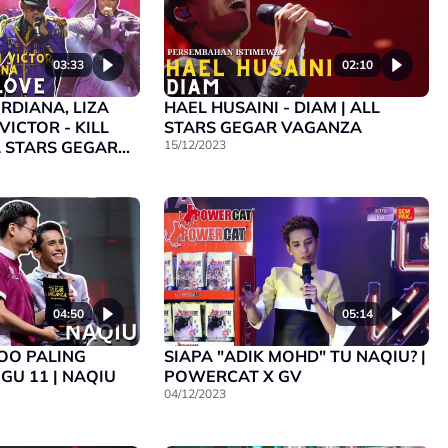
03:33
02:10
ORDIANA, LIZA
HAEL HUSAINI - DIAM | ALL
VICTOR - KILL
STARS GEGAR VAGANZA
LL STARS GEGAR
15/12/2023
04:50
05:14
OO PALING
SIAPA "ADIK MOHD" TU NAQIU? |
GU 11 | NAQIU
POWERCAT X GV
04/12/2023