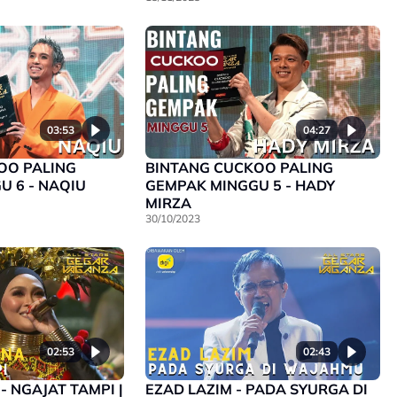
03:53
04:27
OO PALING
BINTANG CUCKOO PALING
 6 - NAQIU
GEMPAK MINGGU 5 - HADY
MIRZA
30/10/2023
02:53
02:43
- NGAJAT TAMPI |
EZAD LAZIM - PADA SYURGA DI