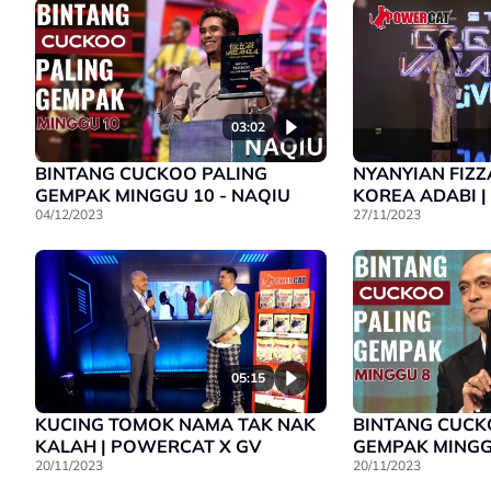
03:02
BINTANG CUCKOO PALING
NYANYIAN FIZZ
GEMPAK MINGGU 10 - NAQIU
KOREA ADABI 
04/12/2023
27/11/2023
05:15
KUCING TOMOK NAMA TAK NAK
BINTANG CUCK
KALAH | POWERCAT X GV
GEMPAK MINGG
20/11/2023
20/11/2023