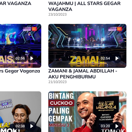
GAR VAGANZA
WAJAHMU | ALL STARS GEGAR
VAGANZA
23/10/2023
02:56
02:54
tars Gegar Vaganza
ZAMANI & JAMAL ABDILLAH -
AKU PENGHIBURMU
21/10/2023
02:38
03:20