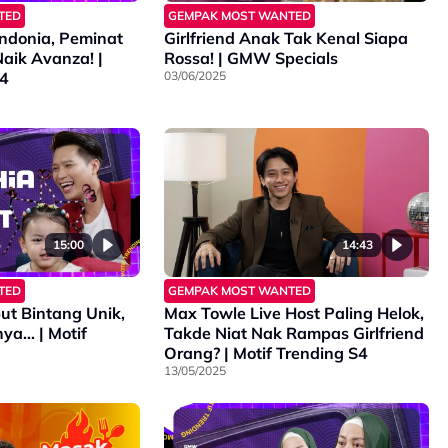
TED
GEMPAK MOST WANTED
ndonia, Peminat
Girlfriend Anak Tak Kenal Siapa
Naik Avanza! |
Rossa! | GMW Specials
S4
03/06/2025
15:00
14:43
TED
GEMPAK MOST WANTED
ut Bintang Unik,
Max Towle Live Host Paling Helok,
ya… | Motif
Takde Niat Nak Rampas Girlfriend
Orang? | Motif Trending S4
13/05/2025