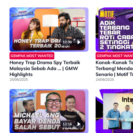
12:38
GEMPAK MOST WANTED
GEMPAK MOST WAN
Honey Trap Drama Spy Terbaik
Kanak-Kanak Te
Malaysia Sebab Ada … | GMW
Terbang! Mend
Highlights
Senario | Motif 
25/06/2025
24/06/2025
12:16