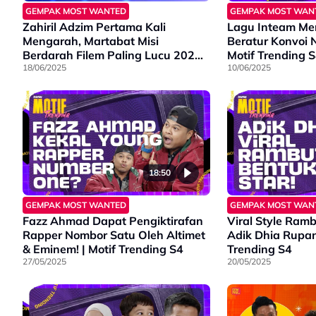
GEMPAK MOST WANTED
GEMPAK MOST WAN
Zahiril Adzim Pertama Kali
Lagu Inteam Me
Mengarah, Martabat Misi
Beratur Konvoi 
Berdarah Filem Paling Lucu 2025?
Motif Trending 
| GMW Highlights
18/06/2025
10/06/2025
18:50
GEMPAK MOST WANTED
GEMPAK MOST WAN
Fazz Ahmad Dapat Pengiktirafan
Viral Style Ramb
Rapper Nombor Satu Oleh Altimet
Adik Dhia Rupan
& Eminem! | Motif Trending S4
Trending S4
27/05/2025
20/05/2025