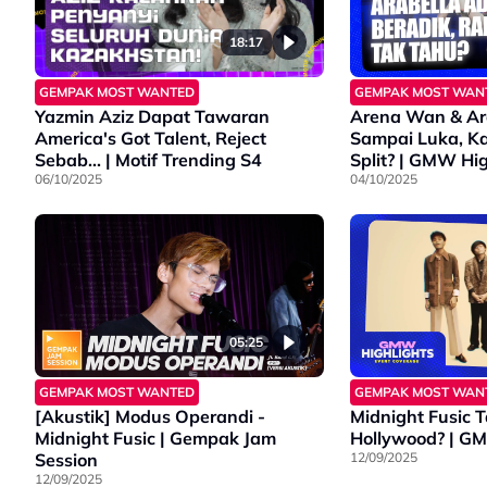
18:17
GEMPAK MOST WANTED
GEMPAK MOST WAN
Yazmin Aziz Dapat Tawaran
Arena Wan & Ara
America's Got Talent, Reject
Sampai Luka, Ka
Sebab... | Motif Trending S4
Split? | GMW Hig
06/10/2025
04/10/2025
05:25
GEMPAK MOST WANTED
GEMPAK MOST WAN
[Akustik] Modus Operandi -
Midnight Fusic 
Midnight Fusic | Gempak Jam
Hollywo
Session
12/09/2025
12/09/2025