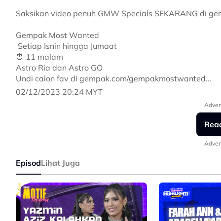
Saksikan video penuh GMW Specials SEKARANG di 
Gempak Most Wanted
️ Setiap Isnin hingga Jumaat
⏰ 11 malam
Astro Ria dan Astro GO
Undi calon fav di gempak.com/gempakmostwanted
02/12/2023 20:24 MYT
#GMWSpecials
Adver
#GempakMostWanted
#GempakMostWanted2023
Rea
#GempakMostWantedShow
#AstroBaharu
Adver
#TakMacamDulu
Episod
Lihat Juga