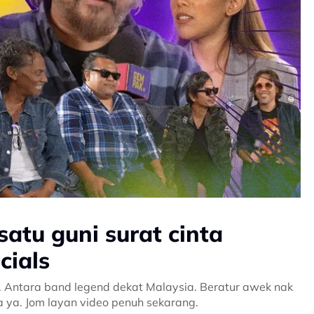
atu guni surat cinta
cials
. Antara band legend dekat Malaysia. Beratur awek nak
ekat Dato’ Awie tau. 1 guni surat cinta ya. Jom layan video penuh sekarang.