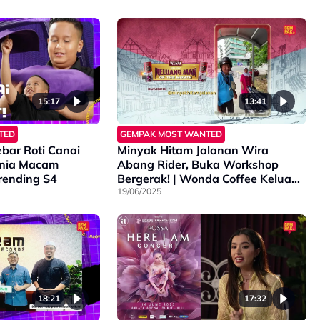
15:17
13:41
TED
GEMPAK MOST WANTED
bar Roti Canai
Minyak Hitam Jalanan Wira
onia Macam
Abang Rider, Buka Workshop
Trending S4
Bergerak! | Wonda Coffee Keluang
Man of The Month
19/06/2025
18:21
17:32