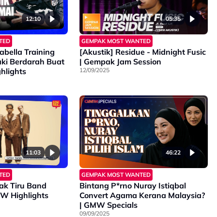
12:10
05:35
TED
GEMPAK MOST WANTED
bella Training
[Akustik] Residue - Midnight Fusic
ki Berdarah Buat
| Gempak Jam Session
hlights
12/09/2025
11:03
46:22
TED
GEMPAK MOST WANTED
Tak Tiru Band
Bintang P*rno Nuray Istiqbal
od? | GMW Highlights
Convert Agama Kerana Malaysia?
| GMW Specials
09/09/2025