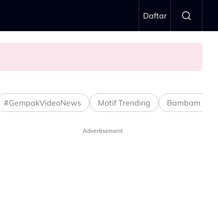
Daftar
n’
#GempakVideoNews
Motif Trending
Bambam Stud
Advertisement