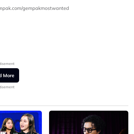
gempak.com/gempakmostwanted
tisement
d More
tisement