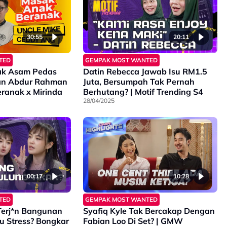
30:55
20:11
TED
GEMPAK MOST WANTED
ak Asam Pedas
Datin Rebecca Jawab Isu RM1.5
n Abdur Rahman
Juta, Bersumpah Tak Pernah
ranak x Mirinda
Berhutang? | Motif Trending S4
28/04/2025
00:17
10:28
TED
GEMPAK MOST WANTED
Terj*n Bangunan
Syafiq Kyle Tak Bercakap Dengan
u Stress? Bongkar
Fabian Loo Di Set? | GMW