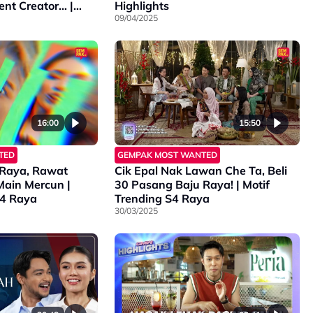
nt Creator… |
Highlights
S4
09/04/2025
16:00
15:50
TED
GEMPAK MOST WANTED
 Raya, Rawat
Cik Epal Nak Lawan Che Ta, Beli
Main Mercun |
30 Pasang Baju Raya! | Motif
S4 Raya
Trending S4 Raya
30/03/2025