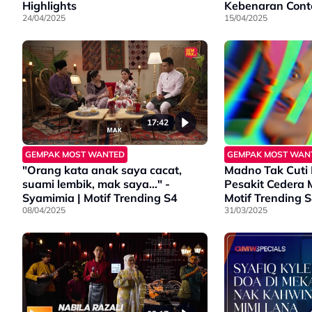
Highlights
Kebenaran Conte
24/04/2025
Motif Trending 
15/04/2025
17:42
GEMPAK MOST WANTED
GEMPAK MOST WAN
"Orang kata anak saya cacat,
Madno Tak Cuti
suami lembik, mak saya..." -
Pesakit Cedera 
Syamimia | Motif Trending S4
Motif Trending 
08/04/2025
31/03/2025