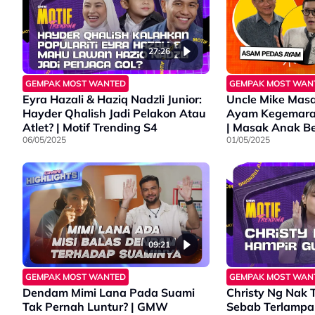
27:26
GEMPAK MOST WANTED
GEMPAK MOST WAN
Eyra Hazali & Haziq Nadzli Junior:
Uncle Mike Mas
Hayder Qhalish Jadi Pelakon Atau
Ayam Kegemara
Atlet? | Motif Trending S4
| Masak Anak Be
06/05/2025
01/05/2025
09:21
GEMPAK MOST WANTED
GEMPAK MOST WAN
Dendam Mimi Lana Pada Suami
Christy Ng Nak 
Tak Pernah Luntur? | GMW
Sebab Terlampa