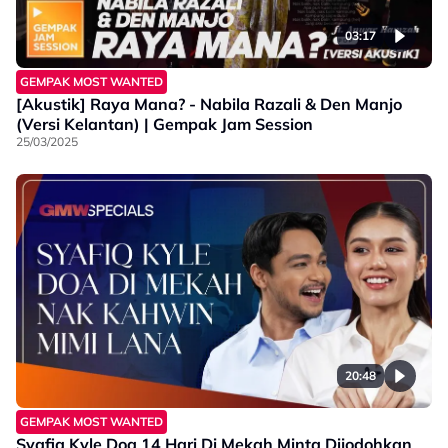
03:17
GEMPAK MOST WANTED
[Akustik] Raya Mana? - Nabila Razali & Den Manjo
(Versi Kelantan) | Gempak Jam Session
25/03/2025
20:48
GEMPAK MOST WANTED
Syafiq Kyle Doa 14 Hari Di Mekah Minta Dijodohkan