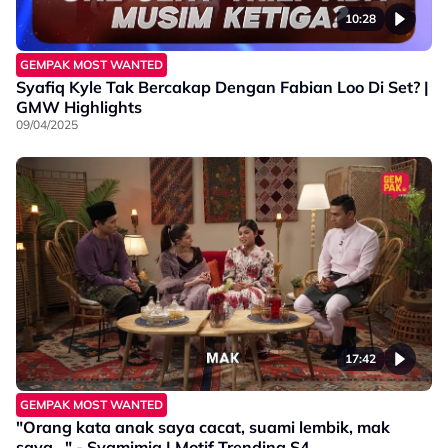
10:28
GEMPAK MOST WANTED
Syafiq Kyle Tak Bercakap Dengan Fabian Loo Di Set? |
GMW Highlights
09/04/2025
17:42
GEMPAK MOST WANTED
"Orang kata anak saya cacat, suami lembik, mak
saya..." - Syamimia | Motif Trending S4