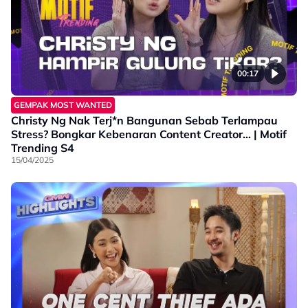
00:17
GEMPAK MOST WANTED
Christy Ng Nak Terj*n Bangunan Sebab Terlampau
Stress? Bongkar Kebenaran Content Creator… | Motif
Trending S4
15/04/2025