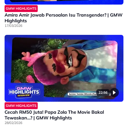
#GempakMostWanted
GMW HIGHLIGHTS
#GempakMostWanted2025
Amira Amir Jawab Persoalan Isu Transgender? | GMW
#AstroOne
Highlights
#sookamalaysia
17/03/2026
#JomUsha
22:56
GMW HIGHLIGHTS
Cecah RM50 Juta! Papa Zola The Movie Bakal
Tewaskan…? | GMW Highlights
28/02/2026