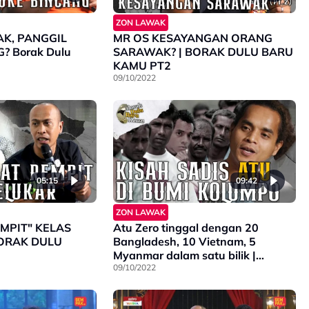
ZON LAWAK
K, PANGGIL
MR OS KESAYANGAN ORANG
? Borak Dulu
SARAWAK? | BORAK DULU BARU
KAMU PT2
09/10/2022
05:15
09:42
ZON LAWAK
MPIT" KELAS
Atu Zero tinggal dengan 20
BORAK DULU
Bangladesh, 10 Vietnam, 5
Myanmar dalam satu bilik |
BORAK DULU BARU KAMU
09/10/2022