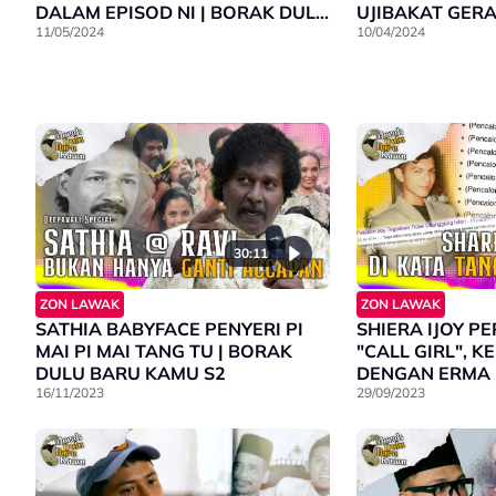
DALAM EPISOD NI | BORAK DULU
UJIBAKAT GERA
BARU KAMU S2
11/05/2024
DULU BARU KA
10/04/2024
30:11
ZON LAWAK
ZON LAWAK
SATHIA BABYFACE PENYERI PI
SHIERA IJOY P
MAI PI MAI TANG TU | BORAK
"CALL GIRL", 
DULU BARU KAMU S2
DENGAN ERMA 
16/11/2023
DULU BARU KA
29/09/2023