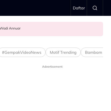
Daftar
 Wadi Annuar
.."
#GempakVideoNews
Motif Trending
Bambam Stud
Advertisement