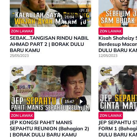
21:04
ZON LAWAK
ZON LAWAK
SEBAK...TANGISAN RINDU NABIL
Kisah Shaheizy 
AHMAD PART 2 | BORAK DULU
Berdesup Macam
BARU KAMU
DULU BARU K
25/05/2023
12/05/2023
15:47
ZON LAWAK
ZON LAWAK
JEP KONGSI PAHIT MANIS
JEP SEPAHTU S
SEPAHTU REUNION (Bahagian 2)
FORM 1 (Bahagi
| BORAK DULU BARU KAMU
DULU BARU K