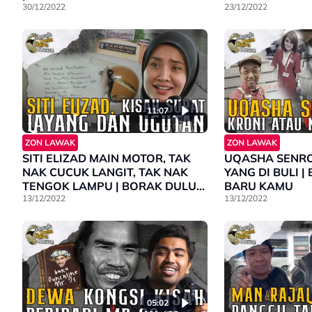
30/12/2022
23/12/2022
11:07
ZON LAWAK
ZON LAWAK
SITI ELIZAD MAIN MOTOR, TAK
UQASHA SENR
NAK CUCUK LANGIT, TAK NAK
YANG DI BULI 
TENGOK LAMPU | BORAK DULU
BARU KAMU
BARU KAMU
13/12/2022
13/12/2022
05:02