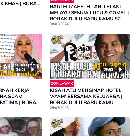
K KHAS | BORAK
BAGI ELIZABETH TAN, LELAKI
MU S2
MELAYU SEMUA LUCU & COMEL |
BORAK DULU BARU KAMU S2
08/02/2024
36:03
09:53
ZON LAWAK
ERNAH KERJA
KISAH ATU MENGINAP HOTEL
KENA SCAM
'AYAM' BERSAMA KELUARGA |
FATIMA | BORAK
BORAK DULU BARU KAMU
MU S2
25/07/2023