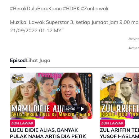
#BorakDuluBaruKamu #BDBK #ZonLawak
Muzikal Lawak Superstar 3, setiap Jumaat jam 9.00 mal
21/09/2022 01:12 MYT
Adver
Adver
Episod
Lihat Juga
42:06
ZON LAWAK
ZON LAWAK
LUCU DIDIE ALIAS, BANYAK
ZUL ARIFFIN T
PULAK NAMA ARTIS DIA PETIK
YUSOF HASLAM