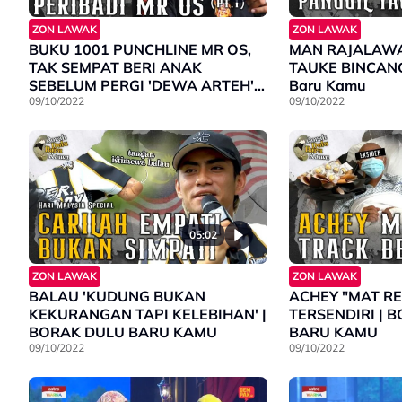
ZON LAWAK
ZON LAWAK
BUKU 1001 PUNCHLINE MR OS,
MAN RAJALAWA
TAK SEMPAT BERI ANAK
TAUKE BINCANG
SEBELUM PERGI 'DEWA ARTEH'
Baru Kamu
|BORAK DULU BARU KAMU PT1
09/10/2022
09/10/2022
05:02
ZON LAWAK
ZON LAWAK
BALAU 'KUDUNG BUKAN
ACHEY "MAT RE
KEKURANGAN TAPI KELEBIHAN' |
TERSENDIRI | 
BORAK DULU BARU KAMU
BARU KAMU
09/10/2022
09/10/2022