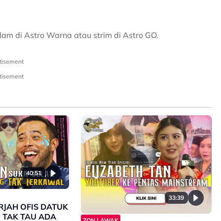
am di Astro Warna atau strim di Astro GO.
tisement
tisement
40:51
33:39
ERJAH OFIS DATUK
 TAK TAU ADA
ZON LAWAK