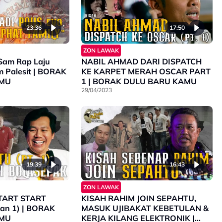
23:36
17:50
ZON LAWAK
Sam Rap Laju
NABIL AHMAD DARI DISPATCH
 Palesit | BORAK
KE KARPET MERAH OSCAR PART
AMU
1 | BORAK DULU BARU KAMU
29/04/2023
19:39
16:43
ZON LAWAK
TART START
KISAH RAHIM JOIN SEPAHTU,
an 1) | BORAK
MASUK UJIBAKAT KEBETULAN &
AMU
KERJA KILANG ELEKTRONIK |