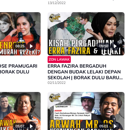
BORAK DULU BARU KAMU
13/12/2022
08:25
09:58
ZON LAWAK
OSE PRAMUGARI
ERRA FAZIRA BERGADUH
| BORAK DULU
DENGAN BUDAK LELAKI DEPAN
SEKOLAH | BORAK DULU BARU
KAMU
02/11/2022
05:07
05:01