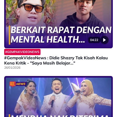
04:22
#GEMPAKVIDEONEWS
#GempakVideoNews : Didie Shazry Tak Kisah Kalau
Kena Kritik - "Saya Masih Belajar..."
26/01/2026