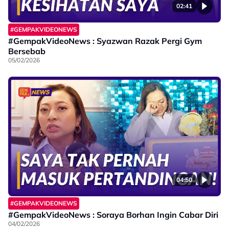
02:41
#GEMPAKVIDEONEWS
#GempakVideoNews : Syazwan Razak Pergi Gym
Bersebab
05/02/2026
04:50
#GEMPAKVIDEONEWS
#GempakVideoNews : Soraya Borhan Ingin Cabar Diri
04/02/2026