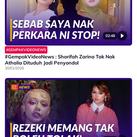
02:48
#GEMPAKVIDEONEWS
#GempakVideoNews : Sharifah Zarina Tak Nak
Athalia Dituduh Jadi Penyondol
30/01/2026