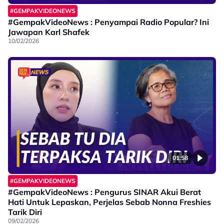
#GEMPAKVIDEONEWS
#GempakVideoNews : Penyampai Radio Popular? Ini
Jawapan Karl Shafek
10/02/2026
01:58
#GEMPAKVIDEONEWS
#GempakVideoNews : Pengurus SINAR Akui Berat
Hati Untuk Lepaskan, Perjelas Sebab Nonna Freshies
Tarik Diri
09/02/2026