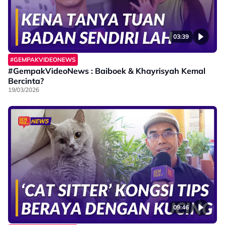
03:39
#GEMPAKVIDEONEWS
#GempakVideoNews : Baiboek & Khayrisyah Kemal
Bercinta?
19/03/2026
09:46