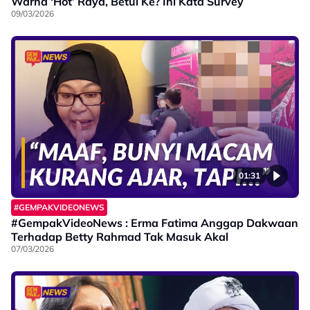
Warna ‘Hot’ Raya, Betul Ke? Ini Kata Survey
09/03/2026
01:31
#GEMPAKVIDEONEWS
#GempakVideoNews : Erma Fatima Anggap Dakwaan
Terhadap Betty Rahmad Tak Masuk Akal
07/03/2026