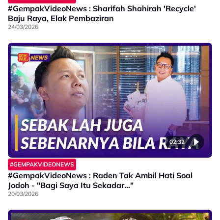
#GempakVideoNews : Sharifah Shahirah 'Recycle'
Baju Raya, Elak Pembaziran
24/03/2026
02:32
#GEMPAKVIDEONEWS
#GempakVideoNews : Raden Tak Ambil Hati Soal
Jodoh - "Bagi Saya Itu Sekadar..."
20/03/2026