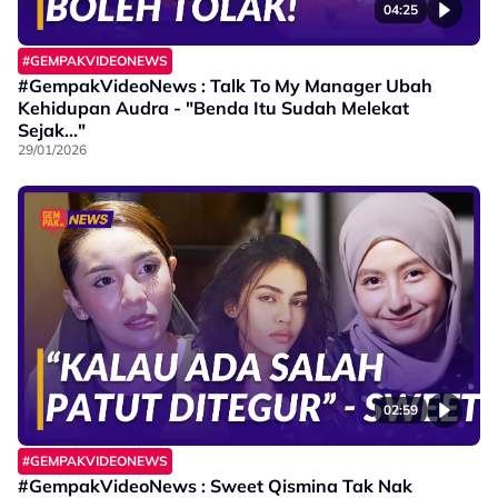
04:25
#GEMPAKVIDEONEWS
#GempakVideoNews : Talk To My Manager Ubah
Kehidupan Audra - "Benda Itu Sudah Melekat
Sejak..."
29/01/2026
02:59
#GEMPAKVIDEONEWS
#GempakVideoNews : Sweet Qismina Tak Nak