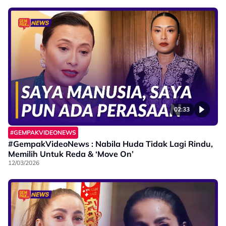
02:33
#GEMPAKVIDEONEWS
#GempakVideoNews : Nabila Huda Tidak Lagi Rindu,
Memilih Untuk Reda & ‘Move On’
12/03/2026