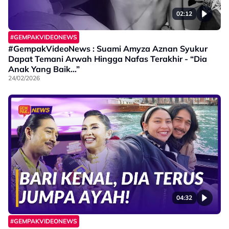
02:12
#GEMPAKVIDEONEWS
#GempakVideoNews : Suami Amyza Aznan Syukur
Dapat Temani Arwah Hingga Nafas Terakhir - “Dia
Anak Yang Baik…”
24/02/2026
04:32
#GEMPAKVIDEONEWS