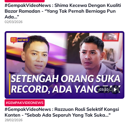
#GempakVideoNews : Shima Kecewa Dengan Kualiti
Bazar Ramadan - “Yang Tak Pernah Berniaga Pun
Ada…”
02/03/2026
03:10
#GEMPAKVIDEONEWS
#GempakVideoNews : Razzuan Rosli Selektif Kongsi
Konten - "Sebab Ada Separuh Yang Tak Suka..."
28/02/2026