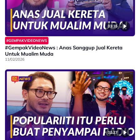
03:35
#GEMPAKVIDEONEWS
#GempakVideoNews : Anas Sanggup Jual Kereta
Untuk Mualim Muda
11/02/2026
02:27