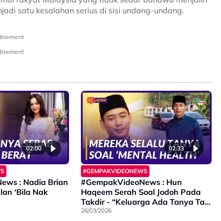
adi satu kesalahan serius di sisi undang-undang.
tisement
tisement
02:00
02:33
WS
#GEMPAKVIDEONEWS
ws : Nadia Brian
#GempakVideoNews : Hun
an ‘Bila Nak
Haqeem Serah Soal Jodoh Pada
Takdir - “Keluarga Ada Tanya Tapi
Bukan Sebab Sibuk Nak Tahu…”
26/03/2026