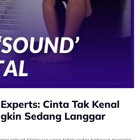
xperts: Cinta Tak Kenal
ngkin Sedang Langgar
ai rakyat Malaysia yang tidak sedar bahawa menjalin