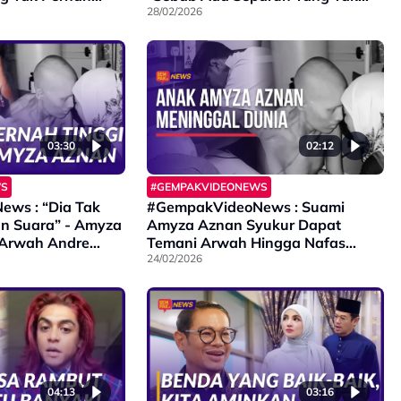
da…”
Suka..."
28/02/2026
03:30
02:12
WS
#GEMPAKVIDEONEWS
ws : “Dia Tak
#GempakVideoNews : Suami
an Suara” - Amyza
Amyza Aznan Syukur Dapat
 Arwah Andre
Temani Arwah Hingga Nafas
 Anak Yang Baik
Terakhir - “Dia Anak Yang Baik…”
24/02/2026
04:13
03:16