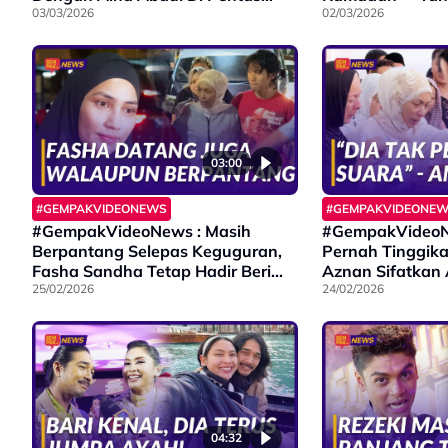
Anugerah
03/03/2026
Berniaga Pun A
02/03/2026
03:00
#GEMPAKVIDEONEWS
#GEMPAKVIDEONE
#GempakVideoNews : Masih
#GempakVideoNe
Berpantang Selepas Keguguran,
Pernah Tinggik
Fasha Sandha Tetap Hadir Beri
Aznan Sifatkan
Sokongan Pada Amyza Aznan
25/02/2026
Mikhail Sebagai
24/02/2026
04:32