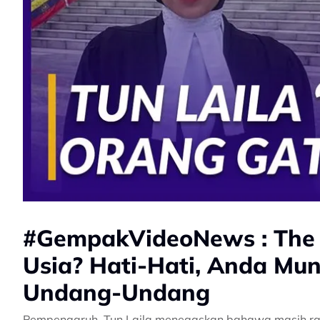
#GempakVideoNews : The E
Usia? Hati-Hati, Anda Mu
Undang-Undang
Pempengaruh, Tun Laila menegaskan bahawa masih ram