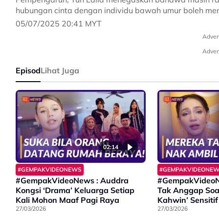
hubungan cinta dengan individu bawah umur boleh menj
05/07/2025 20:41 MYT
Adver
Adver
Episod
Lihat Juga
02:14
#GEMPAKVIDEONEWS
#GEMPAKVIDEONE
#GempakVideoNews : Auddra
#GempakVideoNe
Kongsi ‘Drama’ Keluarga Setiap
Tak Anggap Soal
Kali Mohon Maaf Pagi Raya
Kahwin’ Sensitif
27/03/2026
27/03/2026