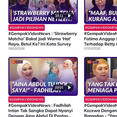
10:11
#GEMPAKVIDEONEWS
#GEMPAKVIDEONE
#GempakVideoNews : ‘Strawberry
#GempakVideoN
Matcha’ Bakal Jadi Warna ‘Hot’
Fatima Anggap
Raya, Betul Ke? Ini Kata Survey
Terhadap Betty
09/03/2026
Masuk Akal
07/03/2026
03:01
#GEMPAKVIDEONEWS
#GEMPAKVIDEONE
#GempakVideoNews : Fadhilah
#GempakVideoN
Intan Tak Sangka Dapat Nyanyi
Kecewa Dengan 
Dengan Aina Abdul Di Pentas
Ramadan - “Yan