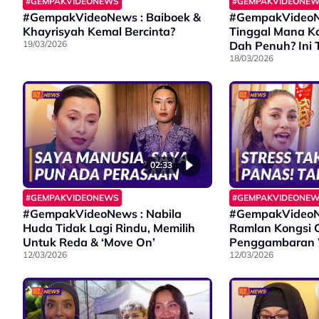
#GEMPAKVIDEONEWS
#GEMPAKVIDEONE
#GempakVideoNews : Baiboek &
#GempakVideoNe
Khayrisyah Kemal Bercinta?
Tinggal Mana Ka
19/03/2026
Dah Penuh? Ini T
Cat Sitter’
18/03/2026
02:33
#GEMPAKVIDEONEWS
#GEMPAKVIDEONE
#GempakVideoNews : Nabila
#GempakVideoNe
Huda Tidak Lagi Rindu, Memilih
Ramlan Kongsi C
Untuk Reda & ‘Move On’
Penggambaran W
12/03/2026
Kawasan Hutan
12/03/2026