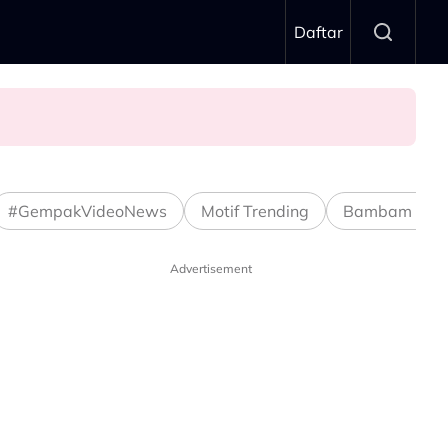
Daftar
 Wadi Annuar
#GempakVideoNews
Motif Trending
Bambam Stud
Advertisement