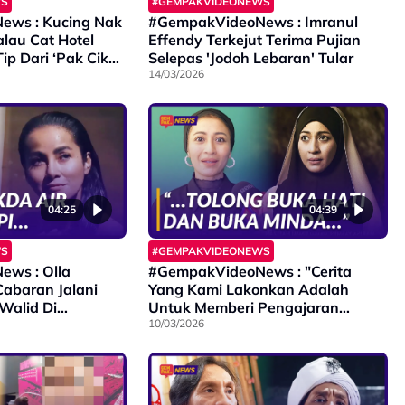
WS
#GEMPAKVIDEONEWS
ws : Kucing Nak
#GempakVideoNews : Imranul
lau Cat Hotel
Effendy Terkejut Terima Pujian
ip Dari ‘Pak Cik
Selepas 'Jodoh Lebaran' Tular
14/03/2026
04:25
04:39
WS
#GEMPAKVIDEONEWS
ws : Olla
#GempakVideoNews : "Cerita
abaran Jalani
Yang Kami Lakonkan Adalah
alid Di
Untuk Memberi Pengajaran
Kepada Masyarakat” - Marissa
10/03/2026
Yasmin