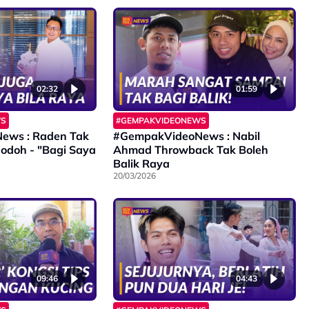
02:32
01:59
WS
#GEMPAKVIDEONEWS
ews : Raden Tak
#GempakVideoNews : Nabil
Jodoh - "Bagi Saya
Ahmad Throwback Tak Boleh
Balik Raya
20/03/2026
09:46
04:43