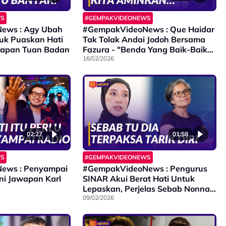
WS
#GEMPAKVIDEONEWS
ews : Agy Ubah
#GempakVideoNews : Que Haidar
uk Puaskan Hati
Tak Tolak Andai Jodoh Bersama
awapan Tuan Badan
Fazura - "Benda Yang Baik-Baik
kita Aminkan..."
16/02/2026
02:27
01:58
WS
#GEMPAKVIDEONEWS
ews : Penyampai
#GempakVideoNews : Pengurus
Ini Jawapan Karl
SINAR Akui Berat Hati Untuk
Lepaskan, Perjelas Sebab Nonna
Freshies Tarik Diri
09/02/2026