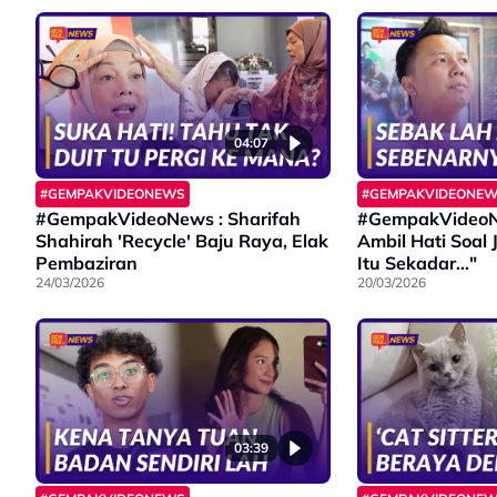
04:07
#GEMPAKVIDEONEWS
#GEMPAKVIDEONE
#GempakVideoNews : Sharifah
#GempakVideoN
Shahirah 'Recycle' Baju Raya, Elak
Ambil Hati Soal 
Pembaziran
Itu Sekadar..."
24/03/2026
20/03/2026
03:39