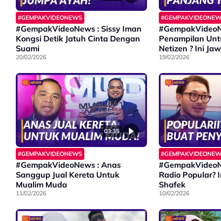
#GEMPAKVIDEONEWS
#GEMPAKVIDEONE
#GempakVideoNews : Sissy Iman
#GempakVideoN
Kongsi Detik Jatuh Cinta Dengan
Penampilan Unt
Suami
Netizen ? Ini J
20/02/2026
19/02/2026
03:35
#GEMPAKVIDEONEWS
#GEMPAKVIDEONE
#GempakVideoNews : Anas
#GempakVideoN
Sanggup Jual Kereta Untuk
Radio Popular? 
Mualim Muda
Shafek
11/02/2026
10/02/2026