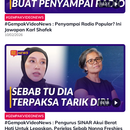
02:27
#GEMPAKVIDEONEWS
#GempakVideoNews : Penyampai Radio Popular? Ini
Jawapan Karl Shafek
10/02/2026
01:58
#GEMPAKVIDEONEWS
#GempakVideoNews : Pengurus SINAR Akui Berat
Hati Untuk Lepaskan, Perjelas Sebab Nonna Freshies