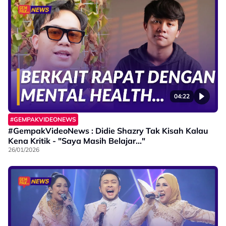
04:22
#GEMPAKVIDEONEWS
#GempakVideoNews : Didie Shazry Tak Kisah Kalau
Kena Kritik - "Saya Masih Belajar..."
26/01/2026