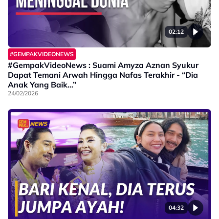
02:12
#GEMPAKVIDEONEWS
#GempakVideoNews : Suami Amyza Aznan Syukur
Dapat Temani Arwah Hingga Nafas Terakhir - “Dia
Anak Yang Baik…”
24/02/2026
04:32