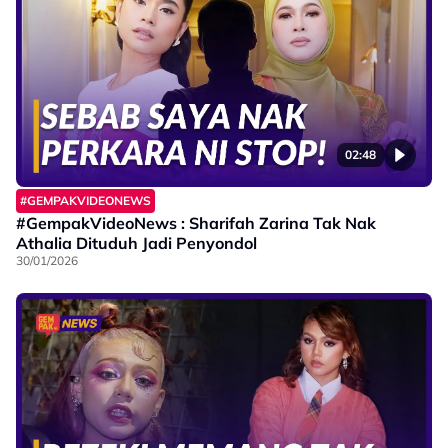
02:48
#GEMPAKVIDEONEWS
#GempakVideoNews : Sharifah Zarina Tak Nak
Athalia Dituduh Jadi Penyondol
30/01/2026