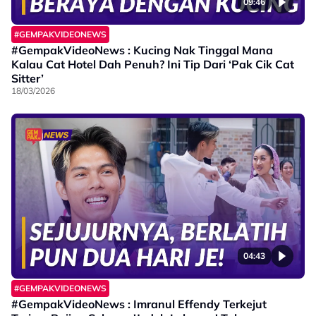
09:46
#GEMPAKVIDEONEWS
#GempakVideoNews : Kucing Nak Tinggal Mana
Kalau Cat Hotel Dah Penuh? Ini Tip Dari ‘Pak Cik Cat
Sitter’
18/03/2026
04:43
#GEMPAKVIDEONEWS
#GempakVideoNews : Imranul Effendy Terkejut