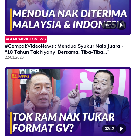
06:12
#GEMPAKVIDEONEWS
#GempakVideoNews : Mendua Syukur Naib Juara -
“18 Tahun Tak Nyanyi Bersama, Tiba-Tiba…”
22/01/2026
02:12