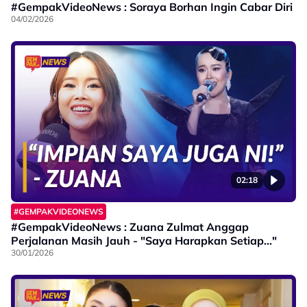
#GempakVideoNews : Soraya Borhan Ingin Cabar Diri
04/02/2026
02:18
#GEMPAKVIDEONEWS
#GempakVideoNews : Zuana Zulmat Anggap
Perjalanan Masih Jauh - "Saya Harapkan Setiap..."
30/01/2026