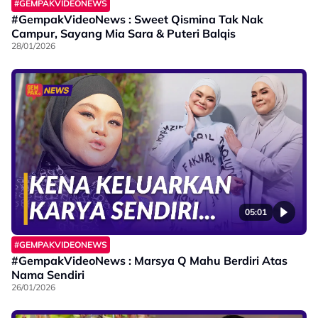
#GEMPAKVIDEONEWS
#GempakVideoNews : Sweet Qismina Tak Nak
Campur, Sayang Mia Sara & Puteri Balqis
28/01/2026
05:01
#GEMPAKVIDEONEWS
#GempakVideoNews : Marsya Q Mahu Berdiri Atas
Nama Sendiri
26/01/2026