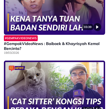
03:39
#GEMPAKVIDEONEWS
#GempakVideoNews : Baiboek & Khayrisyah Kemal
Bercinta?
19/03/2026