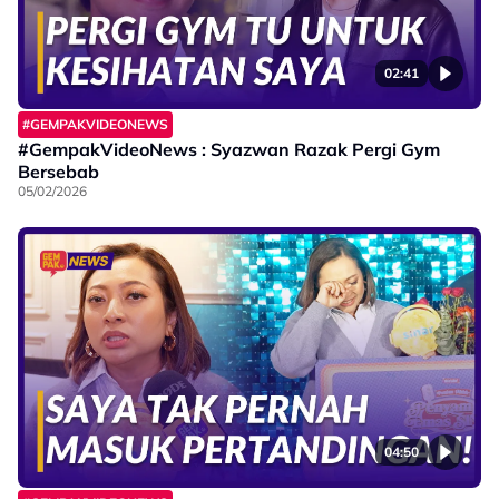
02:41
#GEMPAKVIDEONEWS
#GempakVideoNews : Syazwan Razak Pergi Gym
Bersebab
05/02/2026
04:50