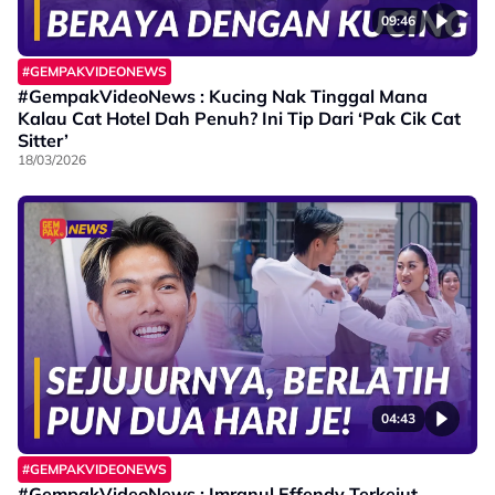
09:46
#GEMPAKVIDEONEWS
#GempakVideoNews : Kucing Nak Tinggal Mana
Kalau Cat Hotel Dah Penuh? Ini Tip Dari ‘Pak Cik Cat
Sitter’
18/03/2026
04:43
#GEMPAKVIDEONEWS
#GempakVideoNews : Imranul Effendy Terkejut