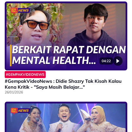
04:22
#GEMPAKVIDEONEWS
#GempakVideoNews : Didie Shazry Tak Kisah Kalau
Kena Kritik - "Saya Masih Belajar..."
26/01/2026