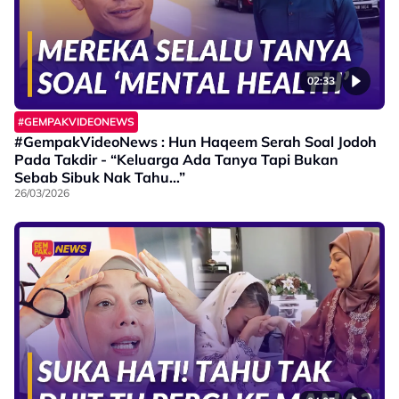
02:33
#GEMPAKVIDEONEWS
#GempakVideoNews : Hun Haqeem Serah Soal Jodoh
Pada Takdir - “Keluarga Ada Tanya Tapi Bukan
Sebab Sibuk Nak Tahu…”
26/03/2026