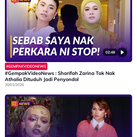
02:48
#GEMPAKVIDEONEWS
#GempakVideoNews : Sharifah Zarina Tak Nak
Athalia Dituduh Jadi Penyondol
30/01/2026