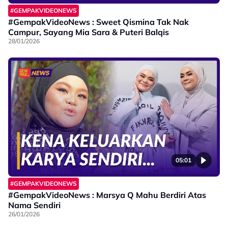
#GEMPAKVIDEONEWS
#GempakVideoNews : Sweet Qismina Tak Nak
Campur, Sayang Mia Sara & Puteri Balqis
28/01/2026
05:01
#GEMPAKVIDEONEWS
#GempakVideoNews : Marsya Q Mahu Berdiri Atas
Nama Sendiri
26/01/2026