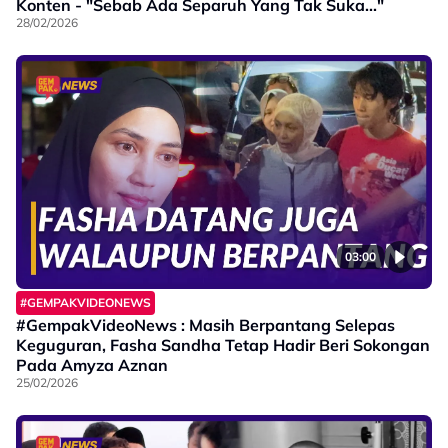
Konten - "Sebab Ada Separuh Yang Tak Suka..."
28/02/2026
03:00
#GEMPAKVIDEONEWS
#GempakVideoNews : Masih Berpantang Selepas
Keguguran, Fasha Sandha Tetap Hadir Beri Sokongan
Pada Amyza Aznan
25/02/2026