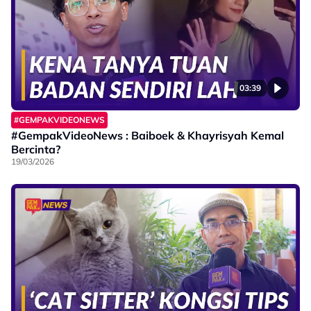
03:39
#GEMPAKVIDEONEWS
#GempakVideoNews : Baiboek & Khayrisyah Kemal
Bercinta?
19/03/2026