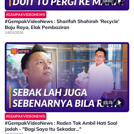
04:07
#GEMPAKVIDEONEWS
#GempakVideoNews : Sharifah Shahirah 'Recycle'
Baju Raya, Elak Pembaziran
24/03/2026
02:32
#GEMPAKVIDEONEWS
#GempakVideoNews : Raden Tak Ambil Hati Soal
Jodoh - "Bagi Saya Itu Sekadar..."