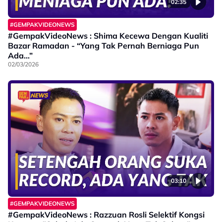
02:35
#GEMPAKVIDEONEWS
#GempakVideoNews : Shima Kecewa Dengan Kualiti
Bazar Ramadan - “Yang Tak Pernah Berniaga Pun
Ada…”
02/03/2026
03:10
#GEMPAKVIDEONEWS
#GempakVideoNews : Razzuan Rosli Selektif Kongsi