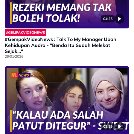
04:25
#GEMPAKVIDEONEWS
#GempakVideoNews : Talk To My Manager Ubah
Kehidupan Audra - "Benda Itu Sudah Melekat
Sejak..."
29/01/2026
02:59