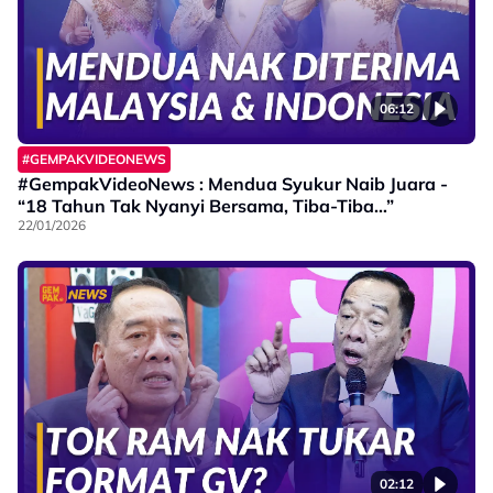
06:12
#GEMPAKVIDEONEWS
#GempakVideoNews : Mendua Syukur Naib Juara -
“18 Tahun Tak Nyanyi Bersama, Tiba-Tiba…”
22/01/2026
02:12