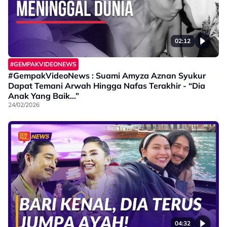
02:12
#GEMPAKVIDEONEWS
#GempakVideoNews : Suami Amyza Aznan Syukur
Dapat Temani Arwah Hingga Nafas Terakhir - “Dia
Anak Yang Baik…”
24/02/2026
04:32