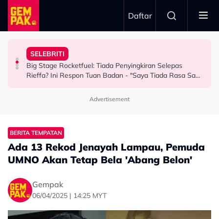
Skip to main content
Daftar
Keluarga Rasa Bakal Suami Tak Setaraf
Boleh Solat Berdiri Selepas…
SELEBRITI
Aliff Rakib Hadiah Rumah RM1 Juta Kepada Ibu Bapa
Atlet Golf Tidak Diculik, ‘Lari’ ke Bangkok Sebab
10 Tahun Solat Atas Kerusi, Maria Tengku Sabri Syukur
Big Stage Rocketfuel: Tiada Penyingkiran Selepas
BERITA
BERITA
HIBURAN
Rieffa? Ini Respon Tuan Badan - "Saya Tiada Rasa Sakit
Hati Pun..."
Advertisement
BERITA TEMPATAN
Ada 13 Rekod Jenayah Lampau, Pemuda
UMNO Akan Tetap Bela 'Abang Belon'
Gempak
06/04/2025 | 14:25 MYT