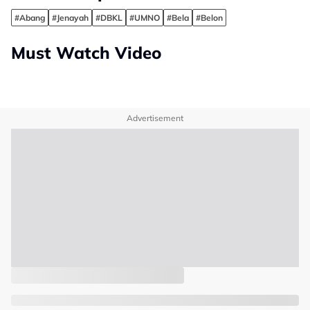
#Abang
#Jenayah
#DBKL
#UMNO
#Bela
#Belon
Must Watch Video
Advertisement