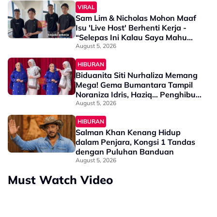
VIRAL
Sam Lim & Nicholas Mohon Maaf
Isu 'Live Host' Berhenti Kerja -
“Selepas Ini Kalau Saya Mahu
Maki…”
August 5, 2026
HIBURAN
Biduanita Siti Nurhaliza Memang
Mega! Gema Bumantara Tampil
Noraniza Idris, Haziq… Penghibur
Indonesia, Lesti Kejora & King
August 5, 2026
Nassar Pun Ada
HIBURAN
Salman Khan Kenang Hidup
dalam Penjara, Kongsi 1 Tandas
dengan Puluhan Banduan
August 5, 2026
Must Watch Video