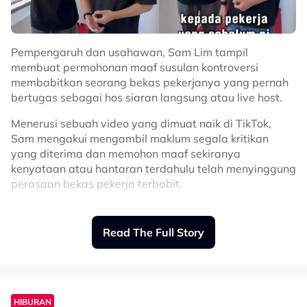
Pempengaruh dan usahawan, Sam Lim tampil
membuat permohonan maaf susulan kontroversi
membabitkan seorang bekas pekerjanya yang pernah
bertugas sebagai hos siaran langsung atau live host.
Menerusi sebuah video yang dimuat naik di TikTok,
Sam mengakui mengambil maklum segala kritikan
yang diterima dan memohon maaf sekiranya
kenyataan atau hantaran terdahulu telah menyinggung
perasaan bekas pekerja terbabit.
"Saya ingin meminta maaf kepada pekerja yang
sebelum ini, yang live host itu. Kalau ada apa-apa
Read The Full Story
hantaran yang saya tersalah cakap, saya minta maaf
kepadanya.
"Selepas ini kami akan sampaikan
HIBURAN
kandungan dengan cara yang betul.