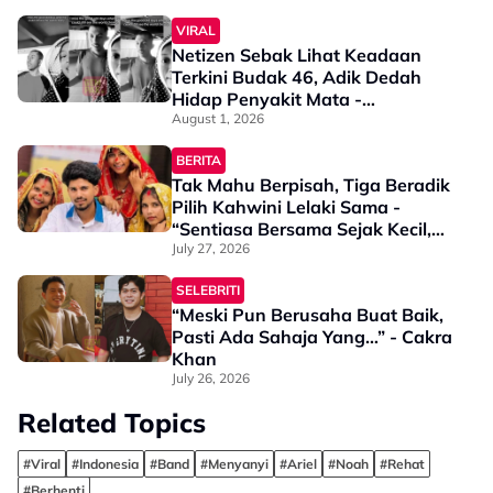
VIRAL
Netizen Sebak Lihat Keadaan
Terkini Budak 46, Adik Dedah
Hidap Penyakit Mata -
“Penglihatan Dia Memang Slowly
August 1, 2026
Makin Tak Nampak…”
BERITA
Tak Mahu Berpisah, Tiga Beradik
Pilih Kahwini Lelaki Sama -
“Sentiasa Bersama Sejak Kecil,
Tak Dapat Bayangkan Hidup
July 27, 2026
Berjauhan”
SELEBRITI
“Meski Pun Berusaha Buat Baik,
Pasti Ada Sahaja Yang…” - Cakra
Khan
July 26, 2026
Related Topics
#Viral
#Indonesia
#Band
#Menyanyi
#Ariel
#Noah
#Rehat
#Berhenti