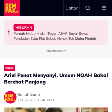
Skip to main content
Daftar
Tangkap Ikan Segar Setiap Hari
Aliff Aziz, Minta Netizen Berhenti Menghukum
HIBURAN
Permintaan Aneh Jared Leto Di Lokasi, Minta Nelayan
“Jangan Meroyan,Merentan...” - Ammar Alfian Pertahan
The Tomei Girls: Satu Wanita, Pelbagai Ekspresi
Pernah Hidup Miskin Tegar, A$AP Bayar Sewa
HIBURAN
HIBURAN
HIBURAN
Penduduk Satu Flat Sebab Nenek Tak Mahu Pindah
Advertisement
VIRAL
Ariel Penat Menyanyi, Umum NOAH Bakal
Berehat Panjang
Maliah Surip
08/10/2023 | 16:48 MYT