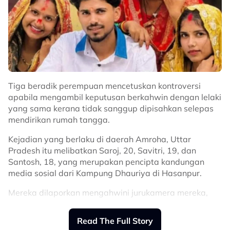
“Dia memang tak pernah
disclose
dekat orang pun
pasal ni, doakan dia sihat sihat selalu okay,” kongsinya.
@hhusnahelmy
life was so different then.
Tiga beradik perempuan mencetuskan kontroversi
apabila mengambil keputusan berkahwin dengan lelaki
♬ original sound - alinakaymusic
yang sama kerana tidak sanggup dipisahkan selepas
mendirikan rumah tangga.
Kejadian yang berlaku di daerah Amroha, Uttar
Pradesh itu melibatkan Saroj, 20, Savitri, 19, dan
Santosh, 18, yang merupakan pencipta kandungan
media sosial dari Kampung Dhauriya di Hasanpur.
Mereka dilaporkan mengahwini jurukamera mereka,
Vikas, dalam satu upacara di Kuil Chamunda Mata
pada 17 Julai lalu.
Read The Full Story