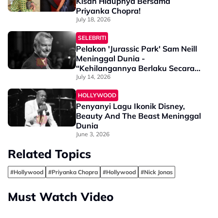
Kisah Hidupnya Bersama
Priyanka Chopra!
July 18, 2026
SELEBRITI
Pelakon 'Jurassic Park' Sam Neill
Meninggal Dunia -
“Kehilangannya Berlaku Secara
Tiba-Tiba…”
July 14, 2026
HOLLYWOOD
Penyanyi Lagu Ikonik Disney,
Beauty And The Beast Meninggal
Dunia
June 3, 2026
Related Topics
#Hollywood
#Priyanka Chopra
#Hollywood
#Nick Jonas
Must Watch Video