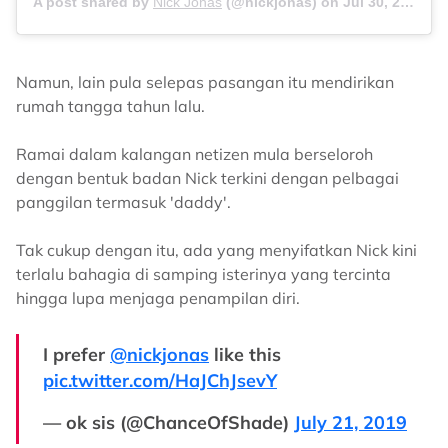
A post shared by
Nick Jonas
(@nickjonas) on
Jul 30, 2013 at 12:00pm PDT
Namun, lain pula selepas pasangan itu mendirikan
rumah tangga tahun lalu.
Ramai dalam kalangan netizen mula berseloroh
dengan bentuk badan Nick terkini dengan pelbagai
panggilan termasuk 'daddy'.
Tak cukup dengan itu, ada yang menyifatkan Nick kini
terlalu bahagia di samping isterinya yang tercinta
hingga lupa menjaga penampilan diri.
I prefer
@nickjonas
like this
pic.twitter.com/HaJChJsevY
— ok sis (@ChanceOfShade)
July 21, 2019