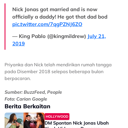
Nick Jonas got married and is now
officially a daddy! He got that dad bod
pic.twitter.com/7qgPZNJ6ZO
— King Pablo (@kingmildrew)
July 21,
2019
Priyanka dan Nick telah mendirikan rumah tangga
pada Disember 2018 selepas beberapa bulan
berpacaran.
Sumber: BuzzFeed, People
Foto: Carian Google
Berita Berkaitan
HOLLYWOOD
DM Spontan Nick Jonas Ubah