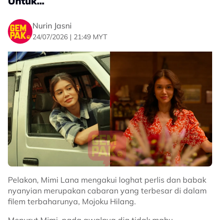
Untuk...
semakin bermakna apabila kita semakin dewasa.
Nurin Jasni
“Setiap kali saya menontonnya semula, seolah-olah
24/07/2026 | 21:49 MYT
ada sesuatu yang baharu tentang kehidupan yang
dapat saya pelajari,” katanya.
Pelakon, Mimi Lana mengakui loghat perlis dan babak
nyanyian merupakan cabaran yang terbesar di dalam
filem terbaharunya, Mojoku Hilang.