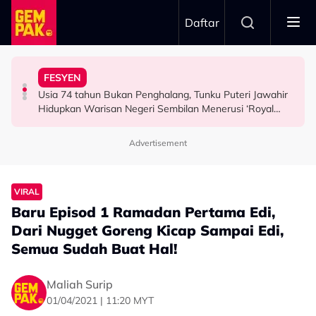
Skip to main content
Daftar
Airlines
Tangkap Ikan Segar Setiap Hari
FESYEN
“Saya Memang Suka Gaya Streetwear…” - Ezaidi Aziz
Tertelan Serpihan Lidi Sate, Wanita Saman Singapore
Permintaan Aneh Jared Leto Di Lokasi, Minta Nelayan
Usia 74 tahun Bukan Penghalang, Tunku Puteri Jawahir
HIBURAN
BERITA
HIBURAN
Hidupkan Warisan Negeri Sembilan Menerusi ‘Royal
Sembilan’
Advertisement
VIRAL
Baru Episod 1 Ramadan Pertama Edi,
Dari Nugget Goreng Kicap Sampai Edi,
Semua Sudah Buat Hal!
Maliah Surip
01/04/2021 | 11:20 MYT