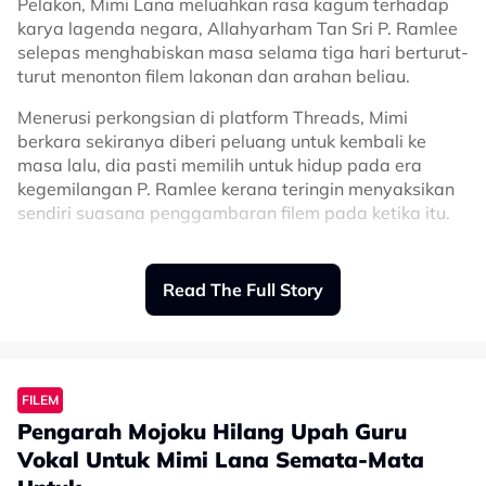
Pelakon, Mimi Lana meluahkan rasa kagum terhadap
karya lagenda negara, Allahyarham Tan Sri P. Ramlee
selepas menghabiskan masa selama tiga hari berturut-
turut menonton filem lakonan dan arahan beliau.
Menerusi perkongsian di platform Threads, Mimi
berkara sekiranya diberi peluang untuk kembali ke
masa lalu, dia pasti memilih untuk hidup pada era
kegemilangan P. Ramlee kerana teringin menyaksikan
sendiri suasana penggambaran filem pada ketika itu.
“Selama tiga hari berturut-turut saya menonton filem-
filem P. Ramlee! Kalau saya boleh kembali ke masa lalu,
Read The Full Story
saya pasti akan memilih untuk hidup pada zaman P.
Ramlee.
“Saya pasti sangat teruja untuk menyaksikan sendiri
suasana di set penggambaran filem mereka, melihat
FILEM
bagaimana keajaiban berlaku di sebalik tabir dan
Pengarah Mojoku Hilang Upah Guru
bertemu dengan Saloma!
Vokal Untuk Mimi Lana Semata-Mata
“Kelakar juga bagaimana filem-filem ini menjadi