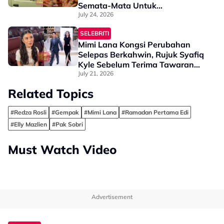
Semata-Mata Untuk...
July 24, 2026
SELEBRITI
Mimi Lana Kongsi Perubahan
Selepas Berkahwin, Rujuk Syafiq
Kyle Sebelum Terima Tawaran
Lakonan - "Apa-Apa Keputusan
July 21, 2026
Perlu Tanya Suami"
Related Topics
#Redza Rosli
#Gempak
#Mimi Lana
#Ramadan Pertama Edi
#Elly Mazlien
#Pak Sobri
Must Watch Video
Advertisement