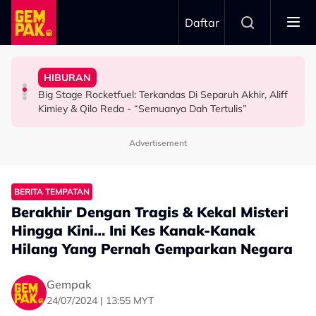
Skip to main content
Daftar
Masing-Masing”
Hubungan Baik Dengan Fattah Amin Demi Fatima
Dengan Hati Terbuka - “Kami Hormat Pendapat
Sedang…” - Ezra Kong
HIBURAN
“Allah Tahu Niat Saya,” - Fazura Sepakat Bina
Penampilan Di KLFW Dikritik, Aisha Retno Terima
“Ini Kisah Saya Gaduh Dengan Daiyan Trisha Waktu
Big Stage Rocketfuel: Terkandas Di Separuh Akhir, Aliff
HIBURAN
HIBURAN
HIBURAN
Kimiey & Qilo Reda - “Semuanya Dah Tertulis”
Advertisement
BERITA TEMPATAN
Berakhir Dengan Tragis & Kekal Misteri
Hingga Kini… Ini Kes Kanak-Kanak
Hilang Yang Pernah Gemparkan Negara
Gempak
24/07/2024 | 13:55 MYT