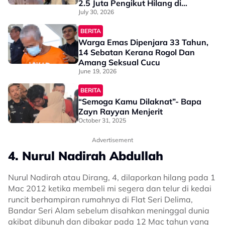
2.5 Juta Pengikut Hilang di
Georgia
July 30, 2026
BERITA
Warga Emas Dipenjara 33 Tahun,
14 Sebatan Kerana Rogol Dan
Amang Seksual Cucu
June 19, 2026
BERITA
“Semoga Kamu Dilaknat”- Bapa
Zayn Rayyan Menjerit
October 31, 2025
Advertisement
4. Nurul Nadirah Abdullah
Nurul Nadirah atau Dirang, 4, dilaporkan hilang pada 1
Mac 2012 ketika membeli mi segera dan telur di kedai
runcit berhampiran rumahnya di Flat Seri Delima,
Bandar Seri Alam sebelum disahkan meninggal dunia
akibat dibunuh dan dibakar pada 12 Mac tahun yang